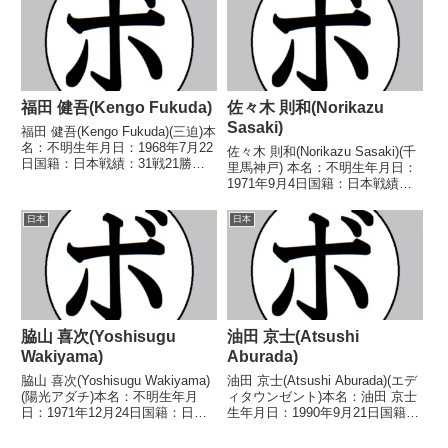
1982/12/14 ○2RKO 松本 明史
(小島工芸)...
福田 健吾(Kengo Fukuda)
佐々木 則和(Norikazu
Sasaki)
福田 健吾(Kengo Fukuda)(三迫)本
名：不明生年月日：1968年7月22
佐々木 則和(Norikazu Sasaki)(千
日国籍：日本戦績：31戦21勝
里馬神戸) 本名：不明生年月日：
(14KO)6敗4分【獲得タイトル】
1971年9月4日国籍：日本戦績：
なし【戦歴】1985/11/28
17戦6勝(4KO)9敗2分 【獲得タイ
○4RKO 上沢 正(角海老宝
トル】なし 【戦歴】
日本
日本
石)1985/12/26 ...
1991/11/01 ○1RKO 塚本 健二
(ハラダ)1991/...
脇山 喜次(Yoshisugu
油田 京士(Atsushi
Wakiyama)
Aburada)
脇山 喜次(Yoshisugu Wakiyama)
油田 京士(Atsushi Aburada)(エデ
(陽光アダチ)本名：不明生年月
ィタウンゼント)本名：油田 京士
日：1971年12月24日国籍：日本
生年月日：1990年9月21日国籍：
戦績：2戦2敗【獲得タイトル】
日本戦績：22戦11勝(6KO)11敗
なし【戦歴】1990/02/25 ●4R判
【獲得タイトル】なし【戦歴】