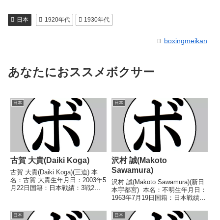
日本
1920年代
1930年代
boxingmeikan
あなたにおススメボクサー
日本
日本
古賀 大貴(Daiki Koga)
沢村 誠(Makoto
Sawamura)
古賀 大貴(Daiki Koga)(三迫) 本
名：古賀 大貴生年月日：2003年5
沢村 誠(Makoto Sawamura)(新日
月22日国籍：日本戦績：3戦2勝
本宇都宮) 本名：不明生年月日：
(1KO)1分 【獲得タイトル】な
1963年7月19日国籍：日本戦績：
し 【戦歴】2024/03/24
23戦6勝(6KO)15敗2分 【獲得タ
○1RTKO 山中 翔(橋
イトル】なし 【戦歴】
日本
日本
口)2024/12/10 ○4R...