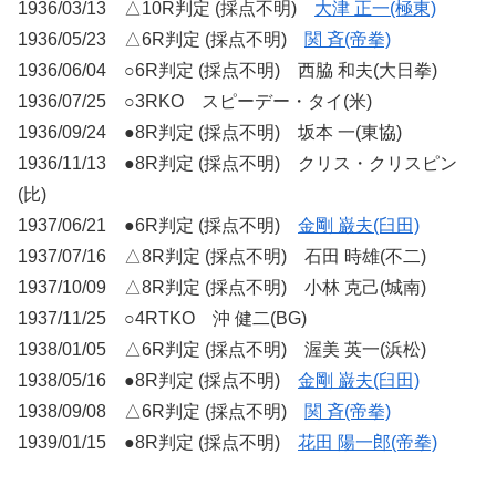
1936/03/13 △10R判定 (採点不明)
大津 正一(極東)
1936/05/23 △6R判定 (採点不明)
関 斉(帝拳)
1936/06/04 ○6R判定 (採点不明) 西脇 和夫(大日拳)
1936/07/25 ○3RKO スピーデー・タイ(米)
1936/09/24 ●8R判定 (採点不明) 坂本 一(東協)
1936/11/13 ●8R判定 (採点不明) クリス・クリスピン
(比)
1937/06/21 ●6R判定 (採点不明)
金剛 巌夫(臼田)
1937/07/16 △8R判定 (採点不明) 石田 時雄(不二)
1937/10/09 △8R判定 (採点不明) 小林 克己(城南)
1937/11/25 ○4RTKO 沖 健二(BG)
1938/01/05 △6R判定 (採点不明) 渥美 英一(浜松)
1938/05/16 ●8R判定 (採点不明)
金剛 巌夫(臼田)
1938/09/08 △6R判定 (採点不明)
関 斉(帝拳)
1939/01/15 ●8R判定 (採点不明)
花田 陽一郎(帝拳)