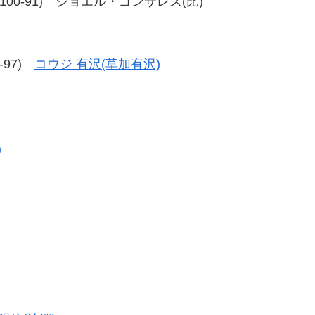
-93、100-91) ジョエル・ゴンサレス(比)
5-97)
コウジ 有沢(草加有沢)
)
。