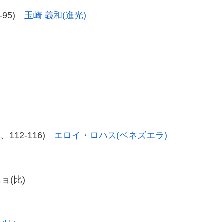
7-95)
玉崎 義和(進光)
16、112-116)
エロイ・ロハス(ベネズエラ)
ョ(比)