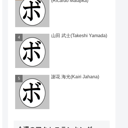
(Ricardo Malajika)
山田 武士(Takeshi Yamada)
謝花 海光(Kairi Jahana)