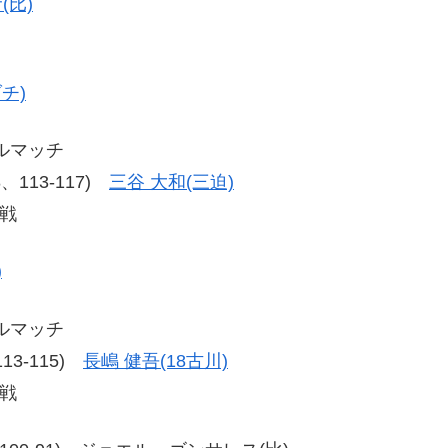
(比)
チ)
ルマッチ
18、113-117)
三谷 大和(三迫)
戦
)
ルマッチ
113-115)
長嶋 健吾(18古川)
戦