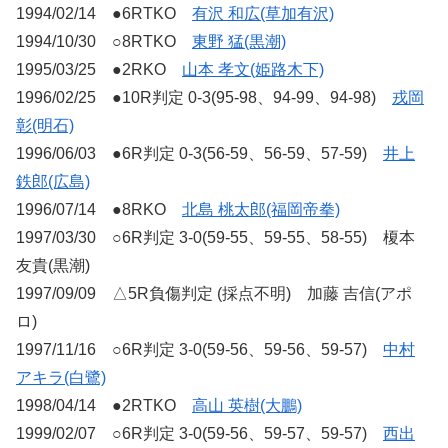
1994/02/14 ●6RTKO
有沢 和広(草加有沢)
1994/10/30 ○8RTKO
東野 猛(黒潮)
1995/03/25 ●2RKO
山本 孝文(姫路木下)
1996/02/25 ●10R判定 0-3(95-98、94-99、94-98)
戎岡
彰(明石)
1996/06/03 ●6R判定 0-3(56-59、56-59、57-59)
井上
鉄郎(広島)
1996/07/14 ●8RKO
北島 桃太郎(福岡帝拳)
1997/03/30 ○6R判定 3-0(59-55、59-55、58-55) 榎本
友貴(黒潮)
1997/09/09 △5R負傷判定 (採点不明) 加藤 吉信(アポ
ロ)
1997/11/16 ○6R判定 3-0(59-56、59-56、59-57)
中村
アキラ(白鷺)
1998/04/14 ●2RTKO
高山 英樹(大鵬)
1999/02/07 ○6R判定 3-0(59-56、59-57、59-57)
西出