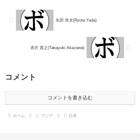
判定 (採点不明) 吉良 常吉(福岡
哲男(鈴木)1970/01/11 ●4R判定
中央)...
(採点...
矢田 良太(Ryota Yada)
赤沢 貴之(Takayuki Akazawa)
コメント
コメントを書き込む
ホーム
アジア
日本