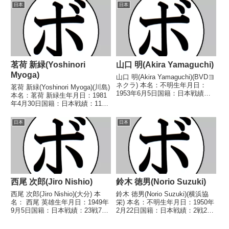
歴】1947/03/22 ○4R判定 (採点
歴】1964/06/04 ●4R判定 (採点
日本
日本
不明) 佐藤 静夫(日倶)1947/04/...
不明) 金子 政夫(青木鹿沼)■1964
年度東日本...
茗荷 新緑(Yoshinori
山口 明(Akira Yamaguchi)
Myoga)
山口 明(Akira Yamaguchi)(BVDヨ
ネクラ) 本名：不明生年月日：
茗荷 新緑(Yoshinori Myoga)(川島)
1953年6月5日国籍：日本戦績：3
本名：茗荷 新緑生年月日：1981
戦3敗 【獲得タイトル】な
年4月30日国籍：日本戦績：11戦
し 【戦歴】■1974年度東日本フ
8勝(1KO)1敗2分【獲得タイト
ライ級新人王予選1974/09/04
ル】なし【戦歴】2004/04/03
日本
日本
●1RKO 佐藤 達男(...
△4R判定 0-1(37-38、37-37、
37...
西尾 次郎(Jiro Nishio)
鈴木 徳男(Norio Suzuki)
西尾 次郎(Jiro Nishio)(大分) 本
鈴木 徳男(Norio Suzuki)(横浜協
名： 西尾 英雄生年月日：1949年
栄) 本名：不明生年月日：1950年
9月5日国籍：日本戦績：23戦7勝
2月22日国籍：日本戦績：2戦2
(4KO)13敗3分 【獲得タイトル】
敗 【獲得タイトル】なし 【戦
なし 【戦歴】1966/10/20 ●4R
歴】1969/09/08 ●3RKO 宮城