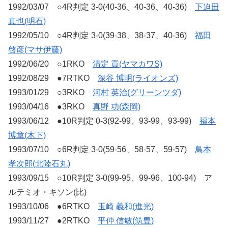
1992/03/07 ○4R判定 3-0(40-36、40-36、40-36)
下迫田
真也(明石)
1992/05/10 ○4R判定 3-0(39-38、38-37、40-36)
福田
啓彦(マサ伊藤)
1992/06/20 ○1RKO
清定 貢(ヤマカワS)
1992/08/29 ●7RTKO
深谷 博明(ライオンズ)
1993/01/29 ○3RKO
河村 英治(グリーンツダ)
1993/04/16 ●3RKO
真野 功(森岡)
1993/06/12 ●10R判定 0-3(92-99、93-99、93-99)
福本
博章(木下)
1993/07/10 ○6R判定 3-0(59-56、58-57、59-57)
鳥本
孝次郎(北陸石丸)
1993/09/15 ○10R判定 3-0(99-95、99-96、100-94) ア
ルテミオ・キソン(比)
1993/10/06 ●6RTKO
玉崎 義和(進光)
1993/11/27 ●2RTKO
平仲 信敏(筑豊)