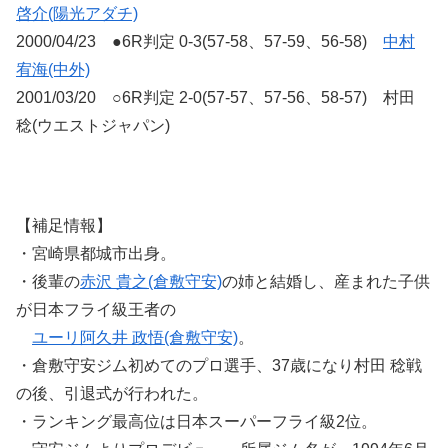
啓介(陽光アダチ)
2000/04/23 ●6R判定 0-3(57-58、57-59、56-58)
中村
宥海(中外)
2001/03/20 ○6R判定 2-0(57-57、57-56、58-57) 村田
稔(ウエストジャパン)
【補足情報】
・宮崎県都城市出身。
・後輩の
赤沢 貴之(倉敷守安)
の姉と結婚し、産まれた子供
が日本フライ級王者の
ユーリ阿久井 政悟(倉敷守安)
。
・倉敷守安ジム初めてのプロ選手、37歳になり村田 稔戦
の後、引退式が行われた。
・ランキング最高位は日本スーパーフライ級2位。