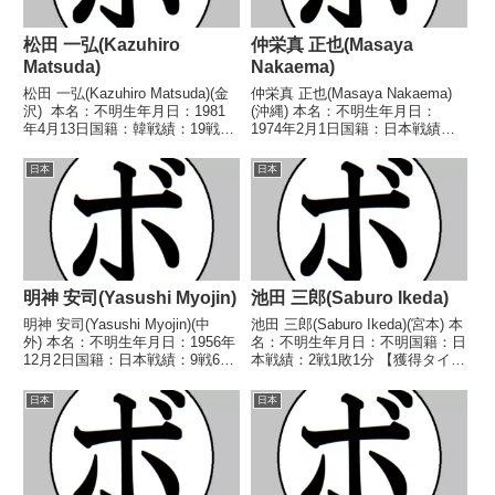
松田 一弘(Kazuhiro
仲栄真 正也(Masaya
Matsuda)
Nakaema)
松田 一弘(Kazuhiro Matsuda)(金
仲栄真 正也(Masaya Nakaema)
沢) 本名：不明生年月日：1981
(沖縄) 本名：不明生年月日：
年4月13日国籍：韓戦績：19戦7
1974年2月1日国籍：日本戦績：
勝(4KO)7敗5分 【獲得タイト
12戦5勝(3KO) 7敗 【獲得タイト
ル】なし 【戦歴】1999/10/15
ル】なし 【戦歴】1994/07/15
日本
日本
●4R判定 (採点不明) 今西 直樹
〇4RTKO 米内山 英隆(国
(エデ...
際)1994/08/1...
明神 安司(Yasushi Myojin)
池田 三郎(Saburo Ikeda)
明神 安司(Yasushi Myojin)(中
池田 三郎(Saburo Ikeda)(宮本) 本
外) 本名：不明生年月日：1956年
名：不明生年月日：不明国籍：日
12月2日国籍：日本戦績：9戦6勝
本戦績：2戦1敗1分 【獲得タイト
(1KO) 2敗1分 【獲得タイトル】
ル】なし 【戦歴】1955/01/03
1979年度西日本ウェルター級新
△4R判定 (採点不明) 三波 弘二
日本
日本
人王 【戦歴】1978/12/13 ○4R
(宮本)1955/03/27 ●1RTKO 中
判定 (採点...
野 ...