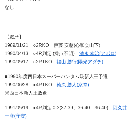
なし
【戦歴】
1989/01/21 ○2RKO 伊藤 安慈(心和会山下)
1990/04/13 ○4R判定 (採点不明)
池永 幸治(アポロ)
1990/05/17 ○2RTKO
福山 勝行(陽光アダチ)
■1990年度西日本スーパーバンタム級新人王予選
1990/06/28 ●4RTKO
徳久 勝人(京拳)
※西日本新人王敗退
1991/05/19 ●4R判定 0-3(37-39、36-40、36-40)
阿久井
一彦(守安)