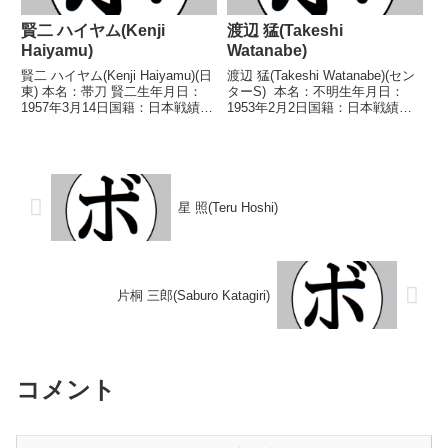
賢二 ハイヤム(Kenji
渡辺 猛(Takeshi
Haiyamu)
Watanabe)
賢二 ハイヤム(Kenji Haiyamu)(日
渡辺 猛(Takeshi Watanabe)(セン
東) 本名：帯刀 賢二生年月日：
ターS) 本名：不明生年月日：
1957年3月14日国籍：日本戦績：
1953年2月2日国籍：日本戦績：
11戦2勝(1KO)9敗 【獲得タイト
24戦8勝(2KO)13敗3分 【獲得タ
ル】なし 【戦歴】1988/02/24
イトル】なし 【戦歴】
○4R判定 (採点不明) 伊吹 俊哉
1971/03/31 ○4R判定 (採点不
(ハッピー...
明) 関戸 憲康...
星 照(Teru Hoshi)
片桐 三郎(Saburo Katagiri)
コメント