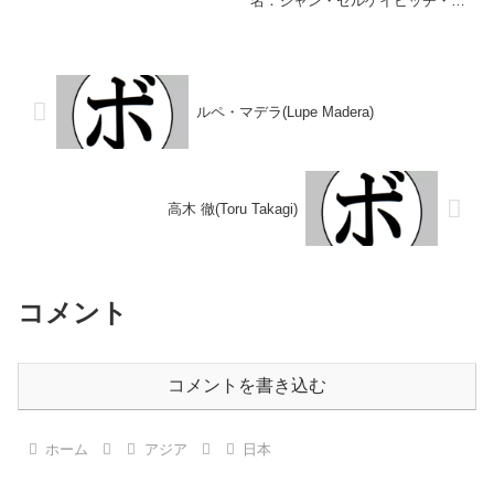
名：ジャン・セルゲイビッチ・コ
ル】2004年度B:tight!フェザー級
ソブツキー生年月日：1988年11
優勝 【戦歴】1998/03/22 ...
月13日国籍：カザフスタン戦
績：20戦19勝(18KO)1敗 【獲得
タイトル】WBCインターナシ
ョ...
ルペ・マデラ(Lupe Madera)
高木 徹(Toru Takagi)
コメント
コメントを書き込む
ホーム
アジア
日本