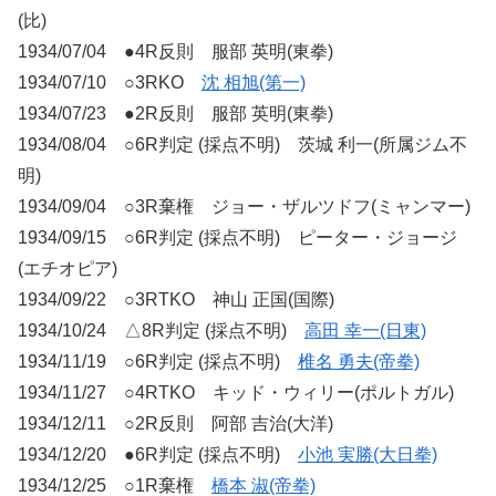
(比)
1934/07/04 ●4R反則 服部 英明(東拳)
1934/07/10 ○3RKO
沈 相旭(第一)
1934/07/23 ●2R反則 服部 英明(東拳)
1934/08/04 ○6R判定 (採点不明) 茨城 利一(所属ジム不
明)
1934/09/04 ○3R棄権 ジョー・ザルツドフ(ミャンマー)
1934/09/15 ○6R判定 (採点不明) ピーター・ジョージ
(エチオピア)
1934/09/22 ○3RTKO 神山 正国(国際)
1934/10/24 △8R判定 (採点不明)
高田 幸一(日東)
1934/11/19 ○6R判定 (採点不明)
椎名 勇夫(帝拳)
1934/11/27 ○4RTKO キッド・ウィリー(ポルトガル)
1934/12/11 ○2R反則 阿部 吉治(大洋)
1934/12/20 ●6R判定 (採点不明)
小池 実勝(大日拳)
1934/12/25 ○1R棄権
橋本 淑(帝拳)