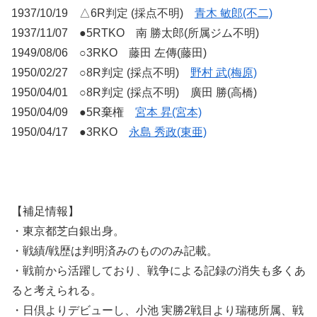
1937/10/19 △6R判定 (採点不明)
青木 敏郎(不二)
1937/11/07 ●5RTKO 南 勝太郎(所属ジム不明)
1949/08/06 ○3RKO 藤田 左傳(藤田)
1950/02/27 ○8R判定 (採点不明)
野村 武(梅原)
1950/04/01 ○8R判定 (採点不明) 廣田 勝(高橋)
1950/04/09 ●5R棄権
宮本 昇(宮本)
1950/04/17 ●3RKO
永島 秀政(東亜)
【補足情報】
・東京都芝白銀出身。
・戦績/戦歴は判明済みのもののみ記載。
・戦前から活躍しており、戦争による記録の消失も多くあ
ると考えられる。
・日倶よりデビューし、小池 実勝2戦目より瑞穂所属、戦