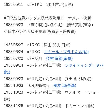
1933/05/11 ○3RTKO 阿部 吉治(大洋)
■日仏対抗戦バンタム級代表決定トーナメント決勝
1933/05/23 △8R判定 (採点不明) 服部 英明(東拳)
※日本バンタム級王座獲得(両者王座獲得)
1933/05/27 ○1RKO 津山 武夫(日米)
1933/06/24 ●5RKO
エミール・プラドネル(仏)
1933/07/20 ○2R反則
植村 竜郎(帝拳)
1933/09/14 ●6R判定 (採点不明)
ファイティング・ヤバ
(比)
1933/09/23 ○6R判定 (採点不明) 真田 金太郎(港)
1933/10/03 ×6R無効試合
橋本 淑(帝拳)
1933/10/23 ●6R判定 (採点不明) ウォルター・チョー
(米)
1933/11/26 ○6R判定 (採点不明) ドミー・レイ(比)