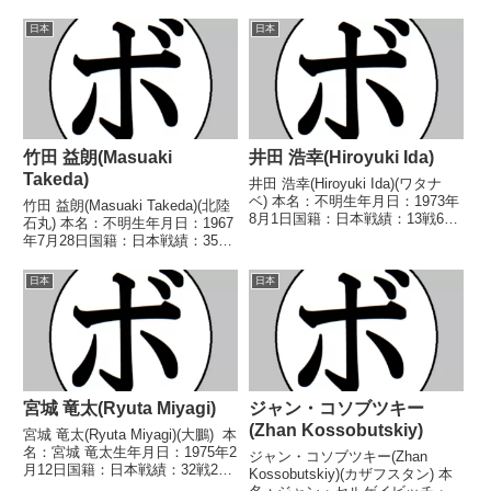
(3KO)11敗2分 【獲得タイトル】
(7KO)4敗1分 【獲得タイトル】
なし 【戦歴】1972/01/17 ○4R
WBCアジア(ABCO)スーパーフェ
日本
日本
判定 (採点不明) 大石 明(箕
ザー級王座 【戦歴】
面) ...
2019/08/23 △6R判定 0-1(...
竹田 益朗(Masuaki
井田 浩幸(Hiroyuki Ida)
Takeda)
井田 浩幸(Hiroyuki Ida)(ワタナ
ベ) 本名：不明生年月日：1973年
竹田 益朗(Masuaki Takeda)(北陸
8月1日国籍：日本戦績：13戦6勝
石丸) 本名：不明生年月日：1967
(1KO)6敗1分 【獲得タイトル】な
年7月28日国籍：日本戦績：35戦
し 【戦歴】■1992年度東日本フ
31勝(14KO)4敗 【獲得タイト
ライ級新人王予選1992/06/22
ル】1988年度西日本フェザー級
日本
日本
●1RKO 武...
新人王1989年度B級トーナメント
フェザー級優勝 【戦...
宮城 竜太(Ryuta Miyagi)
ジャン・コソブツキー
(Zhan Kossobutskiy)
宮城 竜太(Ryuta Miyagi)(大鵬) 本
名：宮城 竜太生年月日：1975年2
ジャン・コソブツキー(Zhan
月12日国籍：日本戦績：32戦21
Kossobutskiy)(カザフスタン) 本
勝(16KO)7敗4分 【獲得タイト