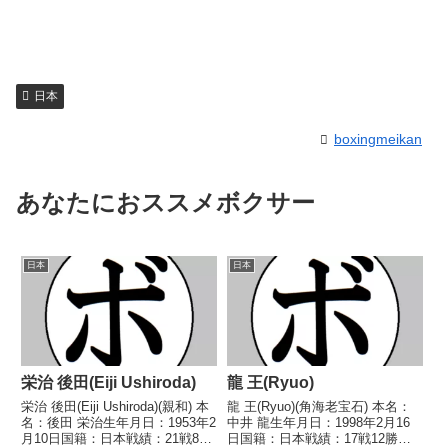
日本
boxingmeikan
あなたにおススメボクサー
日本
日本
栄治 後田(Eiji Ushiroda)
龍 王(Ryuo)
栄治 後田(Eiji Ushiroda)(親和) 本
龍 王(Ryuo)(角海老宝石) 本名：
名：後田 栄治生年月日：1953年2
中井 龍生年月日：1998年2月16
月10日国籍：日本戦績：21戦8勝
日国籍：日本戦績：17戦12勝