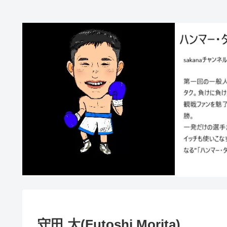
守田 太(Futoshi Morita)