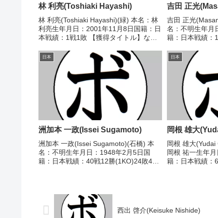
林 利亮(Toshiaki Hayashi)
吉田 正光(Masam
林 利亮(Toshiaki Hayashi)(緑) 本名：林
吉田 正光(Masami
利亮生年月日：2001年11月8日国籍：日
名：不明生年月日
本戦績：1戦1敗 【獲得タイトル】な
籍：日本戦績：19
し 【戦歴】2025/10/05 ●3RTKO 辻
得タイトル】19
翔太(とよはし) 【補足情報】・愛知県愛
新人王 【戦歴】19
日本
日本
西市出身...
(採...
洲加本 一政(Issei Sugamoto)
岡根 雄大(Yuda
洲加本 一政(Issei Sugamoto)(石橋) 本
岡根 雄大(Yudai
名：不明生年月日：1948年2月5日国
岡根 祐一生年月
籍：日本戦績：40戦12勝(1KO)24敗4
籍：日本戦績：6戦
分 【獲得タイトル】なし 【戦歴】
タイトル】なし【戦
1966/08/01 ○4R判定 (採点不明) 荒井
○1RKO ジェ
純夫(京浜川崎...
(比)1996/03/28..
西出 啓介(Keisuke Nishide)