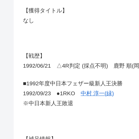
【獲得タイトル】
なし
【戦歴】
1992/06/21 △4R判定 (採点不明) 鹿野 順(
■1992年度中日本フェザー級新人王決勝
1992/09/23 ●1RKO
中村 淳一(緑)
※中日本新人王敗退
【補足情報】