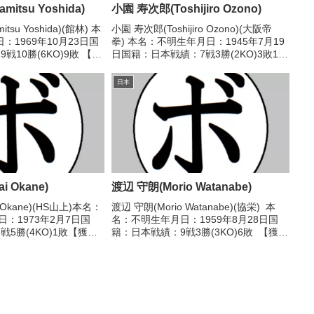
itsu Yoshida)
小園 寿次郎(Toshijiro Ozono)
tsu Yoshida)(館林) 本
小園 寿次郎(Toshijiro Ozono)(大阪帝
：1969年10月23日国
拳) 本名：不明生年月日：1945年7月19
戦10勝(6KO)9敗 【獲
日国籍：日本戦績：7戦3勝(2KO)3敗1
91年度東日本ライト級
分 【獲得タイトル】なし 【戦歴】
87/02/10 ●4R判定
1966/09/20 ○4R判定 (採点不明) 坂田
日本
政敏(中外)...
i Okane)
渡辺 守朗(Morio Watanabe)
 Okane)(HS山上)本名：
渡辺 守朗(Morio Watanabe)(協栄) 本
日：1973年2月7日国
名：不明生年月日：1959年8月28日国
5勝(4KO)1敗【獲得
籍：日本戦績：9戦3勝(3KO)6敗 【獲得
歴】1994/10/21
タイトル】なし 【戦歴】1979/07/12
リー・カルボニリャ
●2RKO 十枝内 郁也(ヨネクラ)■1979年
.
度...