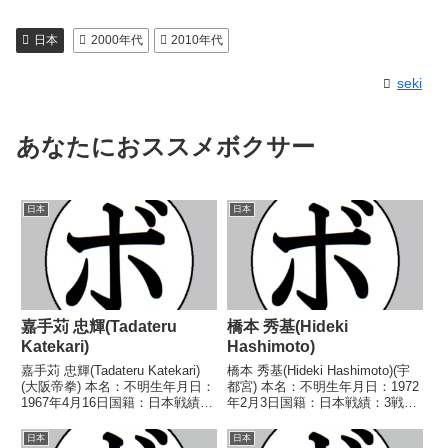
日本
2000年代
2010年代
seki
あなたにおススメボクサー
日本
日本
嘉手苅 忠輝(Tadateru
橋本 秀基(Hideki
Katekari)
Hashimoto)
嘉手苅 忠輝(Tadateru Katekari)
橋本 秀基(Hideki Hashimoto)(宇
(大阪帝拳) 本名：不明生年月日：
都宮) 本名：不明生年月日：1972
1967年4月16日国籍：日本戦績：
年2月3日国籍：日本戦績：3戦1
8戦7勝(7KO)1敗 【獲得タイト
勝(1KO)2敗 【獲得タイトル】な
ル】1989年度西日本スーパーバ
し 【戦歴】1992/07/02
日本
日本