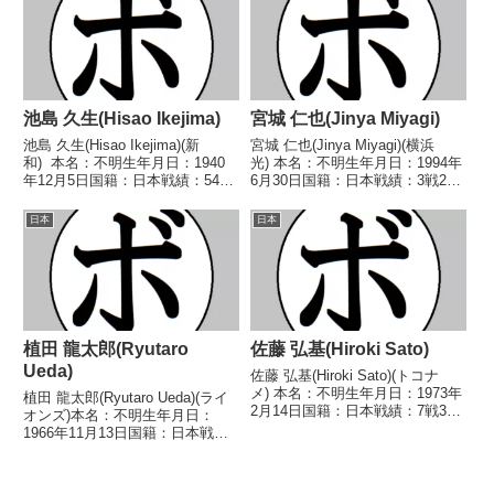
ンタム級新人王 【戦歴】
○1RKO 加藤 茂(野口)■1992年度
1988/01/17 ○1R...
東日本スー...
池島 久生(Hisao Ikejima)
宮城 仁也(Jinya Miyagi)
池島 久生(Hisao Ikejima)(新
宮城 仁也(Jinya Miyagi)(横浜
和) 本名：不明生年月日：1940
光) 本名：不明生年月日：1994年
年12月5日国籍：日本戦績：54戦
6月30日国籍：日本戦績：3戦2勝
28勝(2KO)20敗6分 【獲得タイト
(2KO)1分 【獲得タイトル】な
ル】なし 【戦歴】1958/01/04
し 【戦歴】2014/11/15
日本
日本
○4R判定 (採点不明) 中平 拳太
○1RTKO 関根 翔(厚木ワタナ
郎(オ...
ベ)2015/02/18...
植田 龍太郎(Ryutaro
佐藤 弘基(Hiroki Sato)
Ueda)
佐藤 弘基(Hiroki Sato)(トコナ
メ) 本名：不明生年月日：1973年
植田 龍太郎(Ryutaro Ueda)(ライ
2月14日国籍：日本戦績：7戦3勝
オンズ)本名：不明生年月日：
(1KO)3敗1分 【獲得タイトル】な
1966年11月13日国籍：日本戦
し 【戦歴】1995/03/19
績：25戦17勝(10KO)7敗1分【獲
○1RKO 但島 淳(平
得タイトル】1987年度全日本フ
石)1995/04/30 ●1...
ェザー級新人王【戦歴】