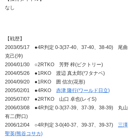
なし
【戦歴】
2003/05/17 ●4R判定 0-3(37-40、37-40、38-40) 尾曲
克己(沖)
2004/01/30 ○2RTKO 芳野 梓(ビクトリー)
2004/05/26 ●1RKO 渡辺 真太郎(ワタナベ)
2004/09/20 ●1RKO 囲 信次(花形)
2005/02/01 ●4RKO
赤津 隆行(ワールド日立)
2005/07/07 ●2RTKO 山口 卓也(レイS)
2006/03/08 ●4R判定 0-3(37-39、37-39、38-39) 丸山
有二(野口)
2006/12/04 ○4R判定 3-0(40-37、39-37、39-37)
三澤
聖英(熊谷コサカ)