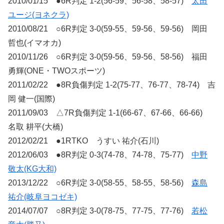
2010/01/15 ●6R判定 1-2(56-59、56-58、58-57)
太田
ユージ(ヨネクラ)
2010/08/21 ○6R判定 3-0(59-55、59-56、59-56) 岡田
哲也(イマオカ)
2010/11/26 ○6R判定 3-0(59-56、59-56、58-56) 福田
勇輝(ONE・TWOスポーツ)
2011/02/22 ●8R負傷判定 1-2(75-77、76-77、78-74) 吉
岡 健一(国際)
2011/09/03 △7R負傷判定 1-1(66-67、67-66、66-66)
名取 耕平(大橋)
2012/02/21 ●1RTKO うすい 祐介(石川)
2012/06/03 ●8R判定 0-3(74-78、74-78、75-77)
中野
敬太(KG大和)
2013/12/22 ○6R判定 3-0(58-55、58-55、58-56)
森島
祐介(岐阜ヨコゼキ)
2014/07/07 ○8R判定 3-0(78-75、77-75、77-76)
若松