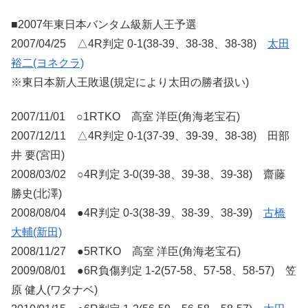
■2007年東日本バンタム級新人王予選
2007/04/25 △4R判定 0-1(38-39、38-38、38-38)
太田
裕二(ヨネクラ)
※東日本新人王敗退(規定により太田の勝者扱い)
2007/11/01 ○1RTKO 高室 洋臣(角海老宝石)
2007/12/11 △4R判定 0-1(37-39、39-39、38-38) 田部
井 要(宮田)
2008/03/02 ○4R判定 3-0(39-38、39-38、39-38) 齋藤
勝史(北澤)
2008/08/04 ●4R判定 0-3(38-39、38-39、38-39)
古橋
大輔(新田)
2008/11/27 ●5RTKO 高室 洋臣(角海老宝石)
2009/08/01 ●6R負傷判定 1-2(57-58、57-58、58-57) 笠
原 健人(ワタナベ)