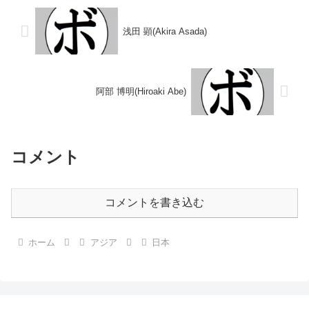
1986/05/20 ○2RKO 岩田...
浅田 顕(Akira Asada)
阿部 博明(Hiroaki Abe)
コメント
コメントを書き込む
ホーム
アジア
日本