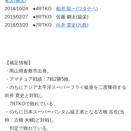
竜太(勝又)
2014/10/24 ●4RTKO
船井 龍一(ワタナベ)
2015/02/27 ●8RTKO 佐藤 鋼太(協栄)
2016/03/20 ●7RTKO
向井 寛史(六島)
【補足情報】
・岡山県倉敷市出身。
・アマチュア戦績：7戦2勝5敗。
・のちにアジア太平洋スーパーフライ級座を二度獲得する
向井 寛史と対戦し
7RTKOで敗れている。
・のちに日本スーパーバンタム級王者となる古橋 岳也(当
時：古橋 大輔)と対戦し
判定で敗れている。