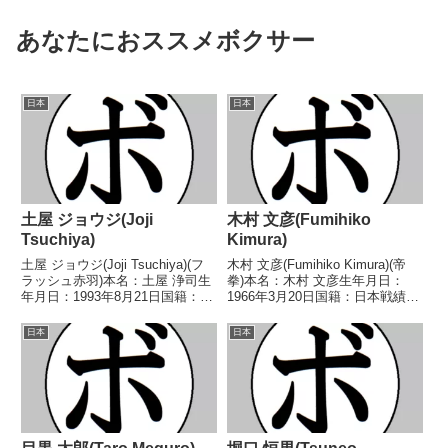
あなたにおススメボクサー
日本
日本
土屋 ジョウジ(Joji
木村 文彦(Fumihiko
Tsuchiya)
Kimura)
土屋 ジョウジ(Joji Tsuchiya)(フ
木村 文彦(Fumihiko Kimura)(帝
ラッシュ赤羽)本名：土屋 浄司生
拳)本名：木村 文彦生年月日：
年月日：1993年8月21日国籍：日
1966年3月20日国籍：日本戦績：
本戦績：18戦10勝(6KO)5敗3分
7戦5勝(2KO)2敗【獲得タイト
【獲得タイトル】なし【戦歴】
ル】1983年度全国高校選手権ラ
日本
日本
2013/11/11 ○2RKO 永嶋 翔平
イトウェルター級優勝(アマチュ
(横浜さくら)...
ア)【戦歴】1988/07/0...