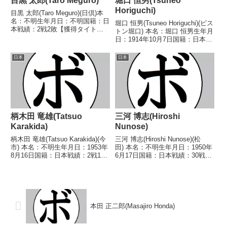
目黒 太郎(Taro Meguro)
堀口 恒男(Tsuneo
Horiguchi)
目黒 太郎(Taro Meguro)(日倶)本
名：不明生年月日：不明国籍：日
堀口 恒男(Tsuneo Horiguchi)(ピス
本戦績：2戦2敗【獲得タイト
トン堀口) 本名：堀口 恒男生年月
ル】なし【戦歴】1944/01/31
日：1914年10月7日国籍：日本戦
●8R判定 (採点不明) 堀口 宏(ピ
績：195戦146勝(90KO)32敗17
ストン堀口)1945/12/29 ●10R判
分 【獲得タイトル】第8代(戦前)
日本
日本
定 (採点不明)...
日本フェザー級王座(日仏対抗戦
フェザー級代...
柄木田 竜雄(Tatsuo
三河 博志(Hiroshi
Karakida)
Nunose)
柄木田 竜雄(Tatsuo Karakida)(今
三河 博志(Hiroshi Nunose)(松
市) 本名：不明生年月日：1953年
田) 本名：不明生年月日：1950年
8月16日国籍：日本戦績：2戦1敗
6月17日国籍：日本戦績：30戦10
1分 【獲得タイトル】なし 【戦
勝(2KO)16敗4分 【獲得タイト
歴】1975/02/17 ●1RKO 森山
ル】1968年度中日本バンタム級
幸徳(JRJ国際)■1977年度東日本
新人王 【戦歴】1968/06/26
スーパ...
△4R判定 (採...
本田 正二郎(Masajiro Honda)