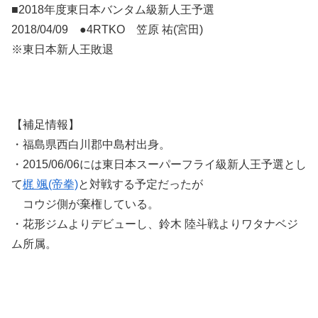
■2018年度東日本バンタム級新人王予選
2018/04/09 ●4RTKO 笠原 祐(宮田)
※東日本新人王敗退
【補足情報】
・福島県西白川郡中島村出身。
・2015/06/06には東日本スーパーフライ級新人王予選とし
て
梶 颯(帝拳)
と対戦する予定だったが
コウジ側が棄権している。
・花形ジムよりデビューし、鈴木 陸斗戦よりワタナベジ
ム所属。