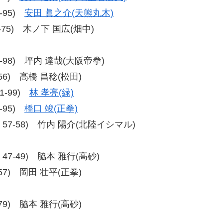
5-95)
安田 眞之介(天熊丸木)
75-75) 木ノ下 国広(畑中)
、95-98) 坪内 達哉(大阪帝拳)
8-56) 高橋 昌稔(松田)
91-99)
林 孝亮(緑)
3-95)
橋口 竣(正拳)
-58、57-58) 竹内 陽介(北陸イシマル)
9、47-49) 脇本 雅行(高砂)
8-57) 岡田 壮平(正拳)
4-79) 脇本 雅行(高砂)