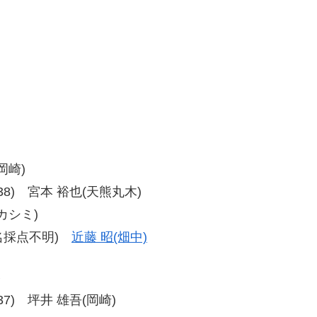
岡崎)
39-38) 宮本 裕也(天熊丸木)
(カシミ)
7、一名採点不明)
近藤 昭(畑中)
勝
9-37) 坪井 雄吾(岡崎)