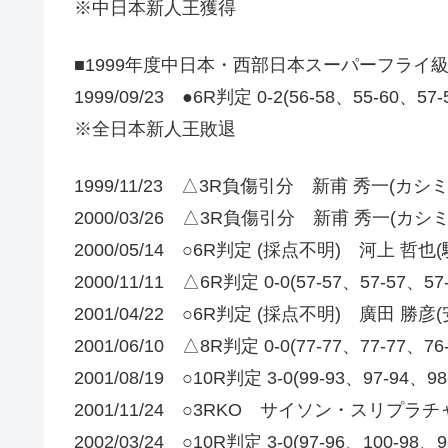
※中日本新人王獲得
■1999年度中日本・西部日本スーパーフライ
1999/09/23 ●6R判定 0-2(56-58、55-60、57
※全日本新人王敗退
1999/11/23 △3R負傷引分 新甫 秀一(カシミ
2000/03/26 △3R負傷引分 新甫 秀一(カシミ
2000/05/14 ○6R判定 (採点不明) 河上 哲也(
2000/11/11 △6R判定 0-0(57-57、57-57、5
2001/04/22 ○6R判定 (採点不明) 廣田 勝彦
2001/06/10 △8R判定 0-0(77-77、77-77、
2001/08/19 ○10R判定 3-0(99-93、97-94、9
2001/11/24 ○3RKO サイソン・スリプラチ
2002/03/24 ○10R判定 3-0(97-96、100-98、