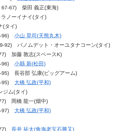
7、67-67) 柴田 義正(東海)
ンキラノーイナイ(タイ)
ナ(タイ)
4-96)
小山 晃司(天熊丸木)
9-92、99-92) パノムデット・オーユタナコーン(タイ)
76-77) 加藤 敦志(スペースK)
7-96)
小縣 新(松田)
7、97-95) 長谷部 弘康(ビッグアーム)
5-95)
大橋 弘政(平和)
ンジム(タイ)
7-77) 岡橋 龍一(畑中)
4-97)
大橋 弘政(平和)
-77)
長井 祐太(角海老宝石勝又)