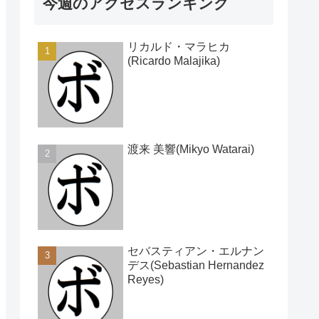
今週のアクセスランキング
リカルド・マラヒカ
(Ricardo Malajika)
渡来 美響(Mikyo Watarai)
セバスティアン・エルナン
デス(Sebastian Hernandez
Reyes)