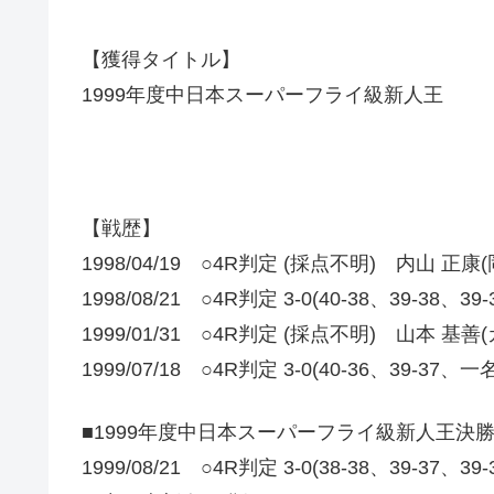
【獲得タイトル】
1999年度中日本スーパーフライ級新人王
【戦歴】
1998/04/19 ○4R判定 (採点不明) 内山 正康(
1998/08/21 ○4R判定 3-0(40-38、39-38、
1999/01/31 ○4R判定 (採点不明) 山本 基善
1999/07/18 ○4R判定 3-0(40-36、39-3
■1999年度中日本スーパーフライ級新人王決
1999/08/21 ○4R判定 3-0(38-38、39-37、3