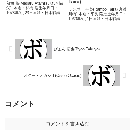
Taira)
熱海 勝(Masaru Atami)(いわき協
栄) 本名：熱海 勝生年月日：
ランボー 平良(Rambo Taira)(京浜
1978年9月23日国籍：日本戦績：
川崎) 本名：平良 隆之生年月日：
10戦5勝(2KO)4敗1分 【獲得タイ
1960年5月1日国籍：日本戦績：
トル】なし 【戦歴】
14戦6勝(6KO)5敗3分 【獲得タイ
1997/07/21 △4R判定 (採点不
トル】1985年度東日本スーパー
明) 青木 亮(熊谷...
バンタム級新人王 【戦歴】
1983/12/12 ○1R...
ぴょん 拓也(Pyon Takuya)
オジー・オカシオ(Ossie Ocasio)
コメント
コメントを書き込む