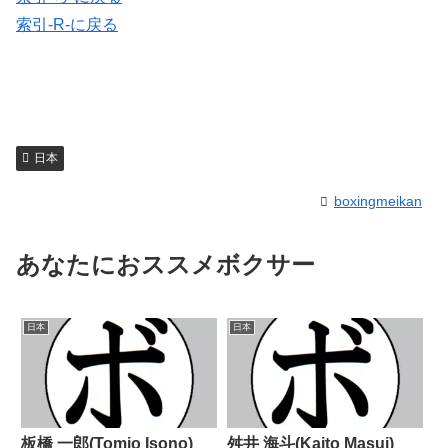
索引-R-に戻る
日本
boxingmeikan
あなたにおススメボクサー
日本
日本
板橋 一郎(Tomio Isono)
舛井 海斗(Kaito Masui)