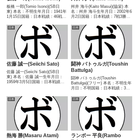
板橋 一郎(Tomio Isono)(SB日
舛井 海斗(Kaito Masui)(協栄) 本
東) 本名：不明生年月日：1941年
名：舛井 海斗生年月日：2002年6
1月15日国籍：日本戦績：46戦13
月2日国籍：日本戦績：7戦3勝
勝(1KO)28敗5分 【獲得タイト
(1KO)4敗 【獲得タイトル】な
ル】なし 【戦歴】1960/09/20
し 【戦歴】2021/06/29 ●4R判
日本
日本
○4R判定 (採点不明) 池田 司(下
定 1-2(37-38、38-37、37-38) ...
館)■19...
佐藤 誠一(Seiichi Sato)
闘神 バトゥルガ(Toushin
Battulga)
佐藤 誠一(Seiichi Sato)(SB日
東) 本名：佐藤 誠一生年月日：
闘神 バトゥルガ(Toushin
1959年3月5日国籍：日本戦績：4
Battulga)(フリー) 本名：不明生年
戦1勝3敗 【獲得タイトル】な
月日：不明国籍：日本戦績：3戦
し 【戦歴】1977/05/03 ●4R判
2勝(1KO)1敗 【獲得タイトル】な
定 (採点不明) 花 秀次(協栄河
し 【戦歴】2018/10/14
日本
日本
合)1977/06/...
○1RTKO クリスチャン・バガヤ
ロン(比)2019/01/...
熱海 勝(Masaru Atami)
ランボー 平良(Rambo