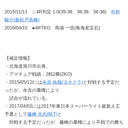
2015/11/13 △4R判定 1-0(39-38、38-38、38-38)
中村
駿介(新松戸高橋)
2016/04/10 ●4RTKO 馬場 一浩(角海老宝石)
【補足情報】
・北海道旭川市出身。
・アマチュア戦績：2戦2勝(2KO)
・2015/05/12/には
永吉 祐哉(ヨネクラ)
と対戦する予定だ
ったが、永吉の棄権により
試合が流れている。
・2017/04/03には2017年東日本スーパーライト級新人王
予選として
藤﨑 光志(M.T)
と
対戦する予定だったが、藤崎の棄権により不戦での勝ち