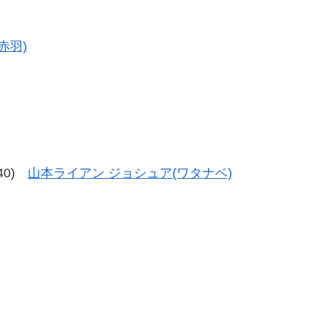
選
赤羽)
-40)
山本ライアン ジョシュア(ワタナベ)