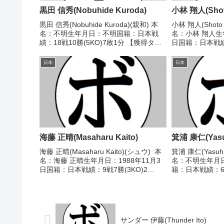
黒田 信秀(Nobuhide Kuroda)
小林 翔人(Shoto
黒田 信秀(Nobuhide Kuroda)(親和) 本
小林 翔人(Shoto 
名：不明生年月日：不明国籍：日本戦
名：小林 翔人生年
績：18戦10勝(5KO)7敗1分 【獲得タイ
日国籍：日本戦績：
トル】1970年度西日本スーパーライト
敗 【獲得タイト
級新人王 【戦歴】1969/07/26
2024/12/15 
日本
日本
○2RKO 浜田 常男(新...
ル工藤)■2025...
海藤 正晴(Masaharu Kaito)
箕浦 康仁(Yasuh
海藤 正晴(Masaharu Kaito)(シュウ) 本
箕浦 康仁(Yasuhi
名：海藤 正晴生年月日：1988年11月3
名：不明生年月日
日国籍：日本戦績：9戦7勝(3KO)2
籍：日本戦績：6戦
敗 【獲得タイトル】なし 【戦歴】
得タイトル】20
2014/11/13 ○4R判定 2-0(40-36、39-
ライ級新人王【戦歴
37...
○1RKO 山本 ...
サンダー 伊藤(Thunder Ito)