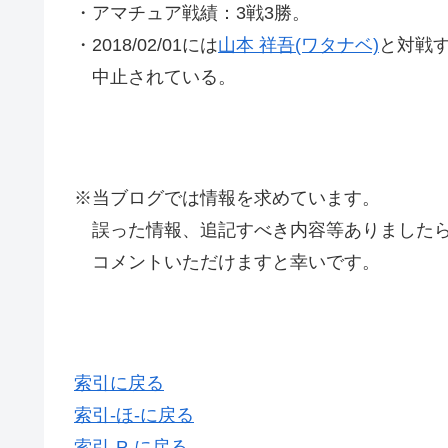
・アマチュア戦績：3戦3勝。
・2018/02/01には
山本 祥吾(ワタナベ)
と対戦
中止されている。
※当ブログでは情報を求めています。
誤った情報、追記すべき内容等ありましたら
コメントいただけますと幸いです。
索引に戻る
索引-ほ-に戻る
索引-P-に戻る