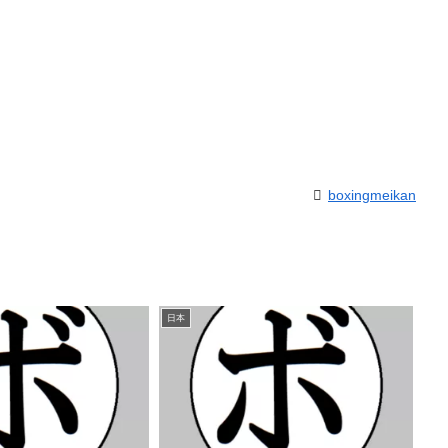
boxingmeikan
日本