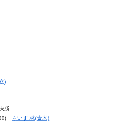
立)
決勝
-38)
らいす 林(青木)