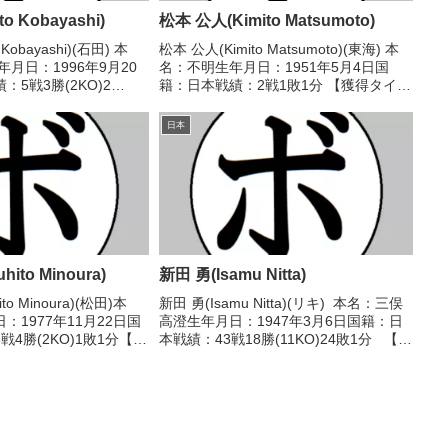
 Kobayashi)
松本 公人(Kimito Matsumoto)
Kobayashi)(石田) 本
松本 公人(Kimito Matsumoto)(東海) 本
月日：1996年9月20
名：不明生年月日：1951年5月4日国
5戦3勝(2KO)2
籍：日本戦績：2戦1敗1分 【獲得タイト
ル】なし 【戦歴】
ル】なし 【戦歴】1968/06/26 △4R判
○3RTKO 河地 翔(ミサイ
定 (採点不明) 布瀬 博志(松田)■1968年
日本
度中日本...
ito Minoura)
新田 勇(Isamu Nitta)
to Minoura)(松田)本
新田 勇(Isamu Nitta)(リキ) 本名：三俣
：1977年11月22日国
高澄生年月日：1947年3月6日国籍：日
4勝(2KO)1敗1分【獲
本戦績：43戦18勝(11KO)24敗1分 【獲
02年度中日本ライトフ
得タイトル】なし 【戦歴】
】2001/04/01
1964/04/07 ○4RTKO 市村 健夫(下
館)1964...