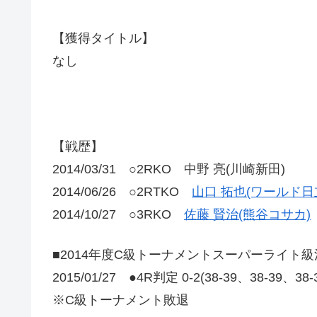
【獲得タイトル】
なし
【戦歴】
2014/03/31 ○2RKO 中野 亮(川崎新田)
2014/06/26 ○2RTKO
山口 拓也(ワールド日
2014/10/27 ○3RKO
佐藤 賢治(熊谷コサカ)
■2014年度C級トーナメントスーパーライト級
2015/01/27 ●4R判定 0-2(38-39、38-39、38
※C級トーナメント敗退