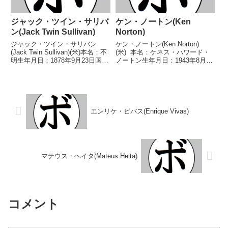
ジャック・ツイン・サリバ
ケン・ノートン(Ken
ン(Jack Twin Sullivan)
Norton)
ジャック・ツイン・サリバン
ケン・ノートン(Ken Norton)
(Jack Twin Sullivan)(米)本名：不
(米) 本名：ケネス・ハワード・
明生年月日：1878年9月23日国
ノートン生年月日：1943年8月9
籍：米戦績：158戦52勝(23KO)20
日国籍：米戦績：50戦42勝
敗32分3無効試合51無判定【獲得
(33KO)7敗1分 【獲得タイトル】
タイトル】米国ミドル級王座第
NABF北米ヘビー級王座NABF北
11代世界ミドル級王座...
米ヘビー級王座第7代WBC世界
ヘ...
エンリケ・ビバス(Enrique Vivas)
マテウス・ヘイタ(Mateus Heita)
コメント