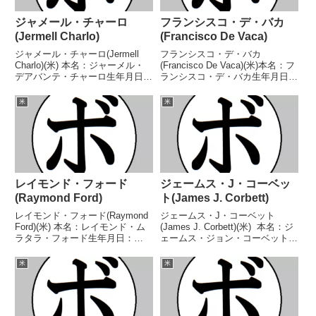
ジャメール・チャーロ
フランシスコ・デ・バカ
(Jermell Charlo)
(Francisco De Vaca)
ジャメール・チャーロ(Jermell
フランシスコ・デ・バカ
Charlo)(米) 本名：ジャーメル・
(Francisco De Vaca)(米)本名：フ
デアバンテ・チャーロ生年月日：
ランシスコ・デ・バカ生年月日：
1990年05月19日国籍：米戦績：
1995年1月30日国籍：米戦績：21
38戦35勝(19KO)2敗1分 【獲得タ
戦20勝(6KO)1敗【獲得タイト
米
米
イトル】WBC米大陸スーパーウ
ル】NABF北米バンタム級ジュニ
ェルター級王座USBA全...
ア王座【戦歴】2013/05/1...
レイモンド・フォード
ジェームス・J・コーベッ
(Raymond Ford)
ト(James J. Corbett)
レイモンド・フォード(Raymond
ジェームス・J・コーベット
Ford)(米) 本名：レイモンド・ム
(James J. Corbett)(米) 本名：ジ
ラタラ・フォード生年月日：
ェームス・ジョン・コーベット生
1999年3月16日国籍：米戦績：21
年月日：1866年9月1日国籍：米
戦18勝(8KO)2敗1分 【獲得タイ
戦績：24戦14勝(5KO)4敗3分3無
米
米
トル】2018年度ナショナル・ゴ
効試合 【獲得タイトル】第2代
ールデン・グローブバンタム級
世界ヘビー級王座 【...
優...