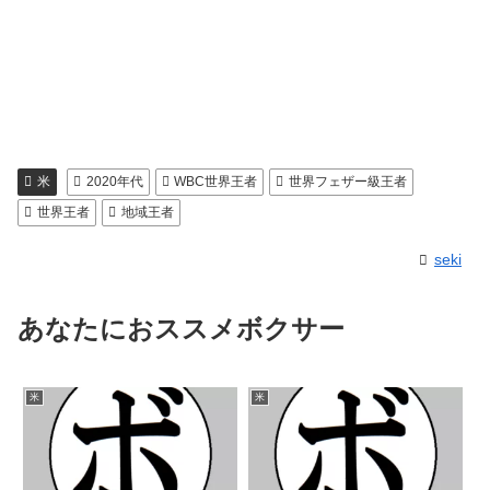
米
2020年代
WBC世界王者
世界フェザー級王者
世界王者
地域王者
seki
あなたにおススメボクサー
米
米