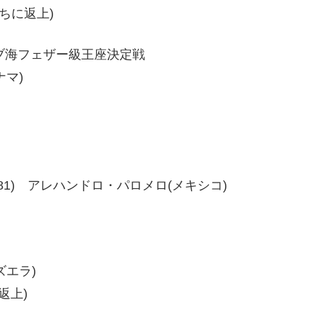
ちに返上)
リブ海フェザー級王座決定戦
ナマ)
82、90-81) アレハンドロ・パロメロ(メキシコ)
ズエラ)
返上)