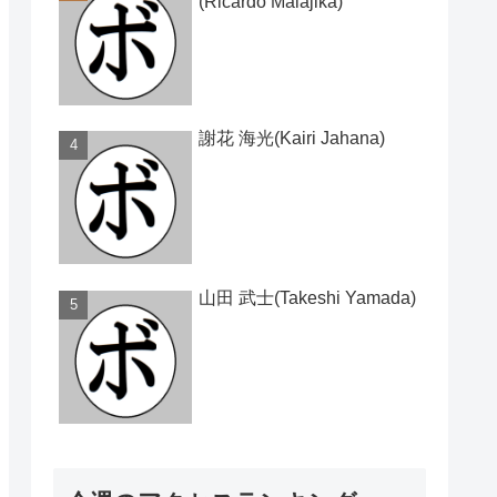
(Ricardo Malajika)
謝花 海光(Kairi Jahana)
山田 武士(Takeshi Yamada)