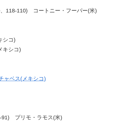
8-110、118-110) コートニー・フーパー(米)
キシコ)
(メキシコ)
チャベス(メキシコ)
2、98-91) プリモ・ラモス(米)