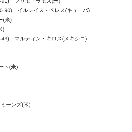
1、99-91) プリモ・ラモス(米)
90、100-90) イルレイス・ペレス(キューバ)
(米)
米)
40、50-43) マルティン・キロス(メキシコ)
ート(米)
・ミーンズ(米)