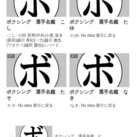
ボクシング 選手名鑑 こ
ボクシング 選手名鑑 た
し
ゆ
-こし- 小四 実男(中外)小鹿 達夫
-たゆ- No data 索引に戻る
(新和)越川 孝紀(一力)越川 雅也
(ワタナベ)越田 慶也(レパード玉
熊)小柴 秀幸(岡崎)小島 英次(金
沢)小島 乃(常滑)小島 一希(石田)
索引
索引
小島 和彦(ハッピー)児島 勝也(白
鷺)小島 隆広(マサ伊...
ボクシング 選手名鑑 た
ボクシング 選手名鑑 な
そ
き
-たそ- No data 索引に戻る
-なき- No data 索引に戻る
ボクシング 選手名鑑 む