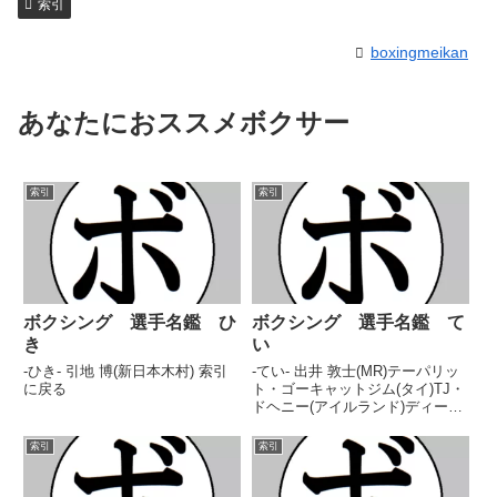
索引
boxingmeikan
あなたにおススメボクサー
索引
索引
ボクシング 選手名鑑 ひ
ボクシング 選手名鑑 て
き
い
-ひき- 引地 博(新日本木村) 索引
-てい- 出井 敦士(MR)テーパリッ
に戻る
ト・ゴーキャットジム(タイ)TJ・
ドヘニー(アイルランド)ディージ
ャイ・クリエル(南ア)TU 佐々木
(日立)ティーラサック・ユーチュ
索引
索引
ンポン(タイ)ティーラチャイ・ク
ラティンデーンジム(タイ)ティー
ラパッ...