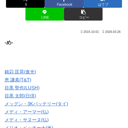
X
Facebook
はてブ
LINE
コピー
2015.10.01
2026.03.26
-め-
銘苅 匡晃(進光)
恵 謙真(T&T)
目黒 聖也(LUSH)
目黒 太郎(日倶)
メッグン・3Kバッテリー(タイ)
メディ・アーマー(仏)
メディ・サヌーヌ(仏)
メリオ・ベッチーナ(米)