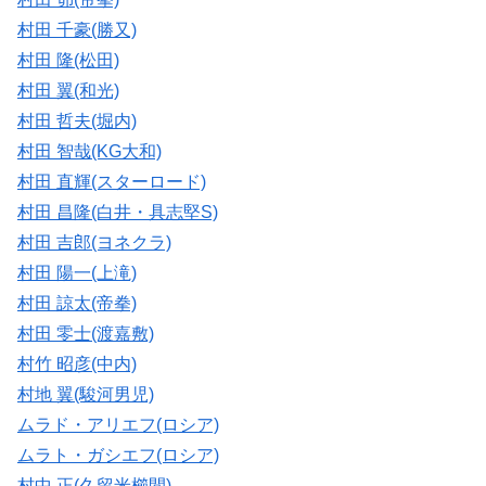
村田 千豪(勝又)
村田 隆(松田)
村田 翼(和光)
村田 哲夫(堀内)
村田 智哉(KG大和)
村田 直輝(スターロード)
村田 昌隆(白井・具志堅S)
村田 吉郎(ヨネクラ)
村田 陽一(上滝)
村田 諒太(帝拳)
村田 零士(渡嘉敷)
村竹 昭彦(中内)
村地 翼(駿河男児)
ムラド・アリエフ(ロシア)
ムラト・ガシエフ(ロシア)
村中 正(久留米櫛間)