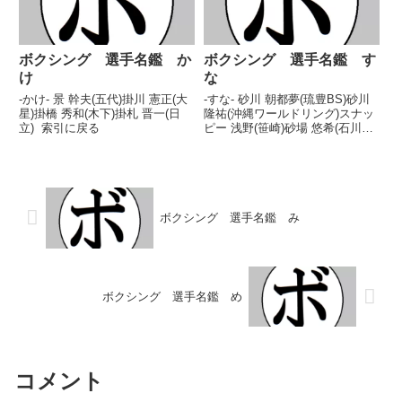
ボクシング 選手名鑑 か
ボクシング 選手名鑑 す
け
な
-かけ- 景 幹夫(五代)掛川 憲正(大
-すな- 砂川 朝都夢(琉豊BS)砂川
星)掛橋 秀和(木下)掛札 晋一(日
隆祐(沖縄ワールドリング)スナッ
立) 索引に戻る
ピー 浅野(笹崎)砂場 悠希(石川ジ
ム立川) 索引に戻る
ボクシング 選手名鑑 み
ボクシング 選手名鑑 め
コメント