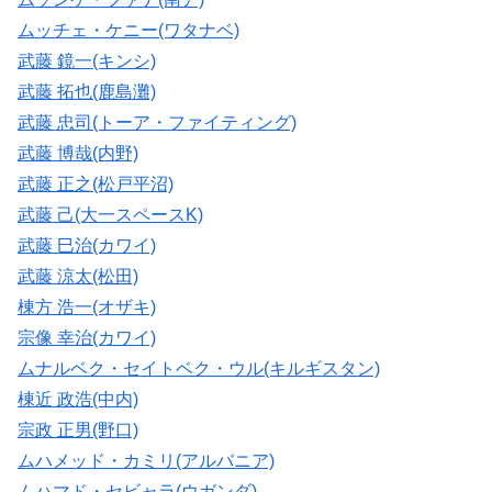
ムッチェ・ケニー(ワタナベ)
武藤 鏡一(キンシ)
武藤 拓也(鹿島灘)
武藤 忠司(トーア・ファイティング)
武藤 博哉(内野)
武藤 正之(松戸平沼)
武藤 己(大一スペースK)
武藤 巳治(カワイ)
武藤 涼太(松田)
棟方 浩一
(オザキ)
宗像 幸治(カワイ)
ムナルベク・セイトベク・ウル(キルギスタン)
棟近 政浩(中内)
宗政 正男(野口)
ムハメッド・カミリ(アルバニア)
ムハマド・セビャラ(ウガンダ)