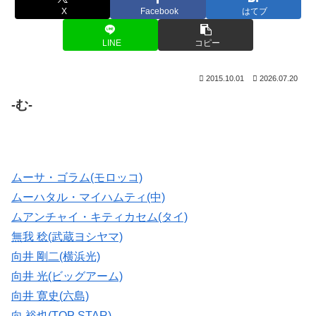
X
Facebook
はてブ
LINE
コピー
2015.10.01
2026.07.20
-む-
ムーサ・ゴラム(モロッコ)
ムーハタル・マイハムティ(中)
ムアンチャイ・キティカセム(タイ)
無我 稔(武蔵ヨシヤマ)
向井 剛二(横浜光)
向井 光(ビッグアーム)
向井 寛史(六島)
向 裕也(TOP STAR)