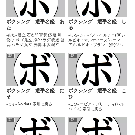
ボクシング 選手名鑑 あ
ボクシング 選手名鑑 し
た
る
-あた- 足立 石次郎(新興)安達 和
-しる- シルバノ・ベルチニ(伊)シ
俊(アポロ)足立 浄(ハラダ)安達 健
ルビオ・オルティーヌ(ルーマニ
吾(ハラダ)足立 茂義(本多)足立 誠
ア)シルビオ・ブランコ(伊)ジルベ
之助(山神)安立 猛(常滑)足達 智浩
ール・デュレ(仏)シルベスター・
(松田)安達 秀成(角海老)足立 昌久
デュレル(米)シルベスター・ロペ
索引
索引
(タイガ)安達 陸虎(大橋)安達 リョ
ス(比) 索引に戻る
ウ(渡嘉敷)...
ボクシング 選手名鑑 に
ボクシング 選手名鑑 こ
そ
ひ
-にそ- No data 索引に戻る
-こひ- コビア・ブリーディ(バル
バドス) 索引に戻る
索引
索引