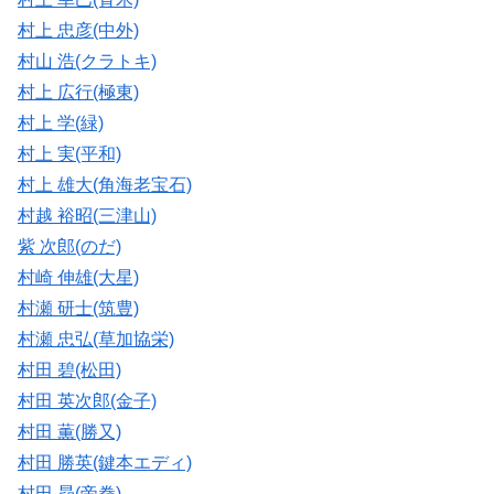
村上 忠彦(中外)
村山 浩(クラトキ)
村上 広行(極東)
村上 学(緑)
村上 実(平和)
村上 雄大(角海老宝石)
村越 裕昭(三津山)
紫 次郎(のだ)
村崎 伸雄(大星)
村瀬 研士(筑豊)
村瀬 忠弘(草加協栄)
村田 碧(松田)
村田 英次郎(金子)
村田 薫(勝又)
村田 勝英(鍵本エディ)
村田 昴(帝拳)