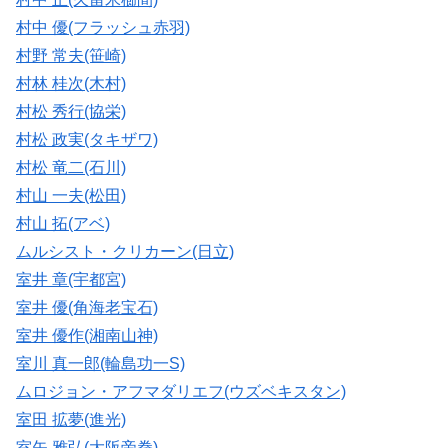
村中 優(フラッシュ赤羽)
村野 常夫(笹崎)
村林 桂次(木村)
村松 秀行(協栄)
村松 政実(タキザワ)
村松 竜二(石川)
村山 一夫(松田)
村山 拓(アベ)
ムルシスト・クリカーン(日立)
室井 章(宇都宮)
室井 優(角海老宝石)
室井 優作(湘南山神)
室川 真一郎(輪島功一S)
ムロジョン・アフマダリエフ(ウズベキスタン)
室田 拡夢(進光)
室矢 雅弘(大阪帝拳)