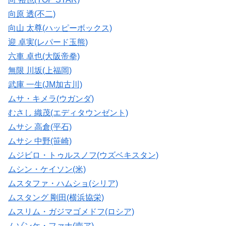
向原 透(不二)
向山 太尊(ハッピーボックス)
迎 卓実(レパード玉熊)
六車 卓也(大阪帝拳)
無限 川坂(上福岡)
武庫 一生(JM加古川)
ムサ・キメラ(ウガンダ)
むさし 織茂(エディタウンゼント)
ムサシ 高倉(平石)
ムサシ 中野(笹崎)
ムジビロ・トゥルスノフ(ウズベキスタン)
ムシン・ケイソン(米)
ムスタファ・ハムショ(シリア)
ムスタング 剛田(横浜協栄)
ムスリム・ガジマゴメドフ(ロシア)
ムゾンケ・ファナ(南ア)