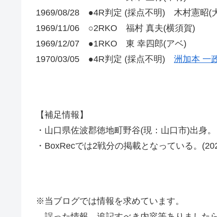
1969/08/28 ●4R判定 (採点不明) 木村憲昭(
1969/11/06 ○2RKO 福村 真夫(横須賀)
1969/12/07 ●1RKO 東 幸四郎(アベ)
1970/03/05 ●4R判定 (採点不明)
洲加本 一政
【補足情報】
・山口県佐波郡徳地町野谷(現：山口市)出身。
・BoxRecでは2戦分の掲載となっている。(2021
※当ブログでは情報を求めています。
誤った情報、追記すべき内容等ありましたら