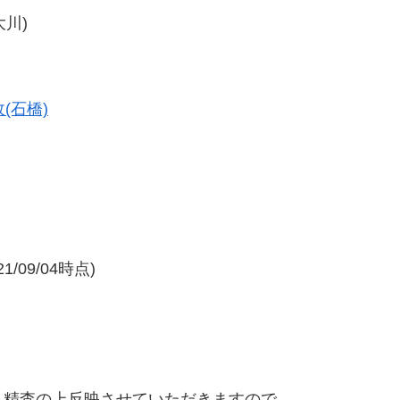
大川)
(石橋)
/09/04時点)
精査の上反映させていただきますので