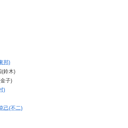
東邦)
四(鈴木)
(金子)
村)
克己(不二)