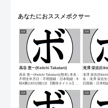
あなたにおススメボクサー
日本
日本
高谷 恵一(Keiichi Takatani)
滝澤 栄吉(Eikic
高谷 恵一(Keiichi Takatani)(熊本) 本名：
滝澤 栄吉(Eikichi
不明生年月日：不明国籍：日本戦績：8
名：滝澤 栄吉生年
戦4勝(1KO)3敗1分 【獲得タイトル】
日国籍：日本戦績：
1982年度西部日本フライ級新人王 【戦
タイトル】なし 【
歴】■1982年度西部日本フライ級新人王
○2RTKO 林 大雅(
日本
日本
予選1982/09/...