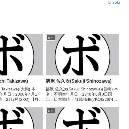
seki
日本
hi Takizawa)
篠沢 佐久次(Sakuji Shinozawa)
 Takizawa)(大翔) 本
篠沢 佐久次(Sakuji Shinozawa)(笹崎) 本
月日：2000年4月17
名：不明生年月日：1940年6月8日国
2戦2勝(2KO) 【獲得
籍：日本戦績：71戦45勝(7KO)22敗4
戦歴】2025/05/30
分 【獲得タイトル】1958年度全日本ラ
本多)2025/11/28...
イト級新人王第20代日本ウェルター級王
日本
座 【戦歴】1957...