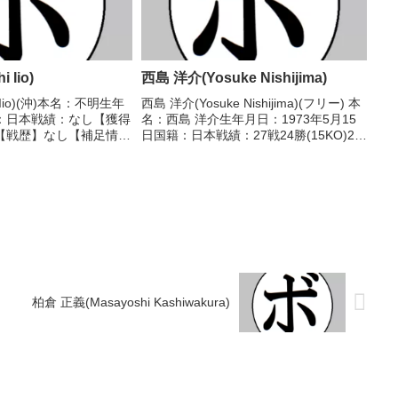
 Iio)
西島 洋介(Yosuke Nishijima)
i Iio)(沖)本名：不明生年
西島 洋介(Yosuke Nishijima)(フリー) 本
：日本戦績：なし【獲得
名：西島 洋介生年月日：1973年5月15
【戦歴】なし【補足情
日国籍：日本戦績：27戦24勝(15KO)2敗
「ガチンコ！」の企画
1分 【獲得タイトル】NABO北米クルー
イトクラブ」の5期生と
ザー級王座第6代OPBF東洋太平洋クル
トに挑んで合格。※当ブ
ーザー級王座W...
柏倉 正義(Masayoshi Kashiwakura)