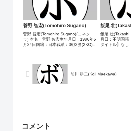
菅野 智宏(Tomohiro Sugano)
飯尾 壮(Takashi
菅野 智宏(Tomohiro Sugano)(ヨネク
飯尾 壮(Takash
ラ) 本名：菅野 智宏生年月日：1996年5
月日：不明国籍
月24日国籍：日本戦績：3戦2勝(2KO)1
タイトル】なし
敗 【獲得タイトル】なし 【戦歴】
報】・TV番組
2016/10/17 ○3RTKO 山本 祥吾(ワタ
「ガチンコファ
ナベ)2017...
して プロテス
ログでは情...
前川 耕二(Koji Maekawa)
コメント