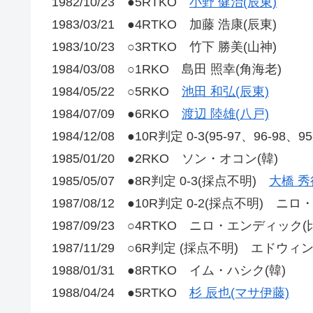
1982/10/23 ●5RTKO
小野 健治(辰東)
1983/03/21 ●4RTKO 加藤 浩康(辰東)
1983/10/23 ○3RTKO 竹下 勝美(山神)
1984/03/08 ○1RKO 島田 照幸(角海老)
1984/05/22 ○5RKO
池田 和弘(辰東)
1984/07/09 ●6RKO
渡辺 陸雄(八戸)
1984/12/08 ●10R判定 0-3(95-97、96-98、9
1985/01/20 ●2RKO ソン・オコン(韓)
1985/05/07 ●8R判定 0-3(採点不明)
大橋 秀
1987/08/12 ●10R判定 0-2(採点不明) ニ
1987/09/23 ○4RTKO ニロ・エンディック(
1987/11/29 ○6R判定 (採点不明) エドウ
1988/01/31 ●8RTKO イム・ハシク(韓)
1988/04/24 ●5RTKO
杉 辰也(マサ伊藤)