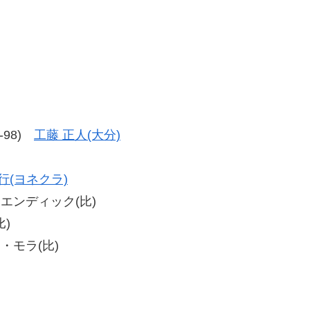
5-98)
工藤 正人(大分)
行(ヨネクラ)
ロ・エンディック(比)
比)
ィン・モラ(比)