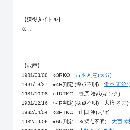
【獲得タイトル】
なし
【戦歴】
1981/03/08 ○3RKO
古本 利憲(大分)
1981/08/27 ●4R判定 (採点不明)
浜谷 正治(
1981/10/08 ○1RTKO 笹原 浩武(キング)
1981/12/16 ○4R判定 (採点不明) 大柿 孝夫
1982/04/04 ○3RTKO 山田 剛(内野)
1982/09/06 ●6R判定 0-3(採点不明)
大西 幸