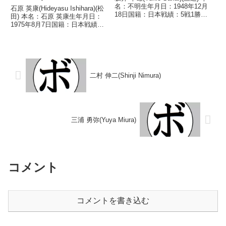
名：不明生年月日：1948年12月
石原 英康(Hideyasu Ishihara)(松
18日国籍：日本戦績：5戦1勝
田) 本名：石原 英康生年月日：
(1KO)4敗 【獲得タイトル】な
1975年8月7日国籍：日本戦績：
し 【戦歴】1968/02/08
21戦16勝(11KO)4敗1分 【獲得タ
●3RKO 木村 敏雄(田
イトル】第22代OPBF東洋太平洋
辺)1968/04/04 ○1RK...
スーパーフライ級王座 【戦歴】
1998/...
二村 伸二(Shinji Nimura)
三浦 勇弥(Yuya Miura)
コメント
コメントを書き込む