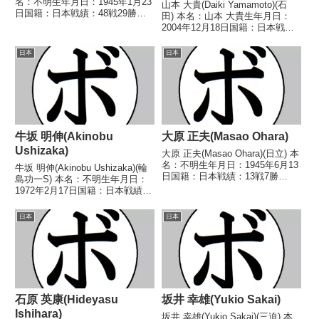
名：不明生年月日：1945年1月23
山本 大貴(Daiki Yamamoto)(石
日国籍：日本戦績：48戦29勝
田) 本名：山本 大貴生年月日：
(5KO)18敗1分 【獲得タイトル】
2004年12月18日国籍：日本戦
なし 【戦歴】1963/08/20 ○4R
績：2戦2敗 【獲得タイトル】な
判定 (採点不明) 水村 久男(中
し 【戦歴】2024/12/08
日本
日本
村)1963/...
●2RTKO 韓 承橋(大阪帝
拳)2025/10/05 ●3R...
牛坂 明伸(Akinobu
大原 正夫(Masao Ohara)
Ushizaka)
大原 正夫(Masao Ohara)(日立) 本
名：不明生年月日：1945年6月13
牛坂 明伸(Akinobu Ushizaka)(輪
日国籍：日本戦績：13戦7勝
島功一S) 本名：不明生年月日：
(1KO)5敗1分 【獲得タイトル】な
1972年2月17日国籍：日本戦績：
し 【戦歴】1964/12/21 ○4R判
2戦1勝1敗 【獲得タイトル】な
定 (採点不明) 坂本 仁志(石
し 【戦歴】1991/12/11 ●4R判
日本
日本
橋)1966/1...
定 (採点不明) 渡辺 和美(相模原
ヨネクラ)1...
石原 英康(Hideyasu
坂井 幸雄(Yukio Sakai)
Ishihara)
坂井 幸雄(Yukio Sakai)(三迫) 本