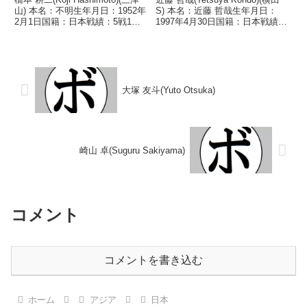
山) 本名：不明生年月日：1952年
S) 本名：近藤 哲哉生年月日：
2月1日国籍：日本戦績：5戦1勝
1997年4月30日国籍：日本戦績：
(1KO)4敗 【獲得タイトル】な
13戦6勝(4KO)7敗 【獲得タイト
し 【戦歴】1975/11/11 ●4R判
ル】なし 【戦歴】2017/11/20
定 (採点不明) 宮本 純良(堀
●4R判定 0-2(38-39、38-38、37...
内)1976/0...
大塚 友斗(Yuto Otsuka)
崎山 卓(Suguru Sakiyama)
コメント
コメントを書き込む
ホーム
アジア
日本