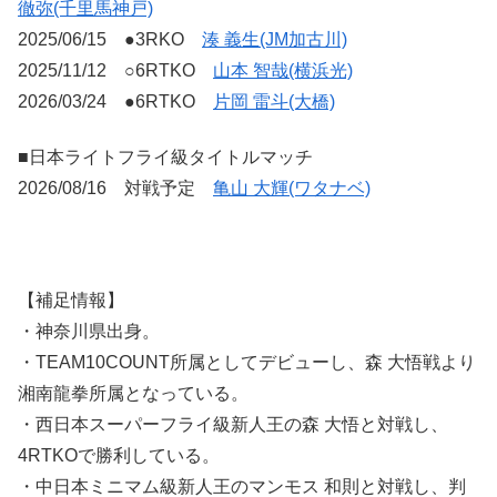
徹弥(千里馬神戸)
2025/06/15 ●3RKO
湊 義生(JM加古川)
2025/11/12 ○6RTKO
山本 智哉(横浜光)
2026/03/24 ●6RTKO
片岡 雷斗(大橋)
■日本ライトフライ級タイトルマッチ
2026/08/16 対戦予定
亀山 大輝(ワタナベ)
【補足情報】
・神奈川県出身。
・TEAM10COUNT所属としてデビューし、森 大悟戦より
湘南龍拳所属となっている。
・西日本スーパーフライ級新人王の森 大悟と対戦し、
4RTKOで勝利している。
・中日本ミニマム級新人王のマンモス 和則と対戦し、判