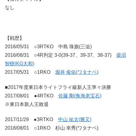
なし
【戦歴】
2016/05/31 ○3RTKO 中島 珠旗(三迫)
2016/08/31 ○4R判定 3-0(39-37、39-37、38-37)
柴沼
智樹(KG大和)
2017/05/31 ○1RKO
堀井 俊佑(ワタナベ)
■2017年度東日本ライトフライ級新人王準々決勝
2017/08/01 ●4RTKO
佐藤 剛(角海老宝石)
※東日本新人王敗退
2017/11/29 ●3RTKO
中山 祐太(勝又)
2018/08/01 ○1RKO 杉山 幸秀(ワタナベ)