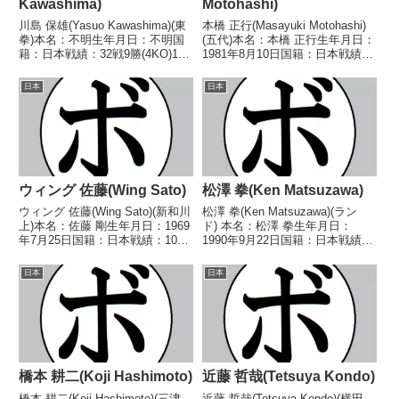
Kawashima)
Motohashi)
川島 保雄(Yasuo Kawashima)(東
本橋 正行(Masayuki Motohashi)
拳)本名：不明生年月日：不明国
(五代)本名：本橋 正行生年月日：
籍：日本戦績：32戦9勝(4KO)19
1981年8月10日国籍：日本戦績：
敗4分【獲得タイトル】なし【戦
17戦6勝(4KO)11敗【獲得タイト
歴】1947/01/07 △4R判定 (採点
ル】なし【戦歴】1999/11/05
日本
日本
不明) 近藤 栄一(新
●4R判定 (採点不明) 小平 武(木
興)1948/02/29 ○...
更津グ...
ウィング 佐藤(Wing Sato)
松澤 拳(Ken Matsuzawa)
ウィング 佐藤(Wing Sato)(新和川
松澤 拳(Ken Matsuzawa)(ラン
上)本名：佐藤 剛生年月日：1969
ド) 本名：松澤 拳生年月日：
年7月25日国籍：日本戦績：10戦
1990年9月22日国籍：日本戦績：
5勝(1KO)4敗1分【獲得タイト
14戦5勝(3KO)9敗 【獲得タイト
ル】なし【戦歴】1988/07/23
ル】なし 【戦歴】2015/03/20
日本
日本
○4R判定 (採点不明) 西田 勇(日
○2RKO 荒川 宗毅(レイ
東)■1988年...
S)2015/07/07...
橋本 耕二(Koji Hashimoto)
近藤 哲哉(Tetsuya Kondo)
橋本 耕二(Koji Hashimoto)(三津
近藤 哲哉(Tetsuya Kondo)(横田