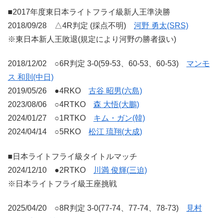
■2017年度東日本ライトフライ級新人王準決勝
2018/09/28 △4R判定 (採点不明)
河野 勇太(SRS)
※東日本新人王敗退(規定により河野の勝者扱い)
2018/12/02 ○6R判定 3-0(59-53、60-53、60-53)
マンモ
ス 和則(中日)
2019/05/26 ●4RKO
古谷 昭男(六島)
2023/08/06 ○4RTKO
森 大悟(大鵬)
2024/01/27 ○1RTKO
キム・ガン(韓)
2024/04/14 ○5RKO
松江 琉翔(大成)
■日本ライトフライ級タイトルマッチ
2024/12/10 ●2RTKO
川満 俊輝(三迫)
※日本ライトフライ級王座挑戦
2025/04/20 ○8R判定 3-0(77-74、77-74、78-73)
見村