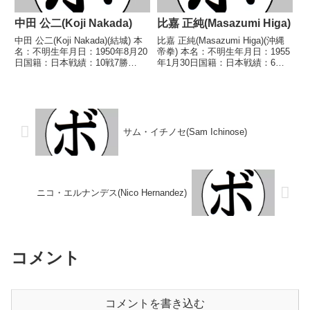
中田 公二(Koji Nakada)
比嘉 正純(Masazumi Higa)
中田 公二(Koji Nakada)(結城) 本
比嘉 正純(Masazumi Higa)(沖縄
名：不明生年月日：1950年8月20
帝拳) 本名：不明生年月日：1955
日国籍：日本戦績：10戦7勝
年1月30日国籍：日本戦績：6戦5
(1KO)2敗1分 【獲得タイトル】
勝(2KO)1敗 【獲得タイトル】
1973年度全日本スーパーライト
1974年度西部日本フライ級新人
級新人王 【戦歴】1973/04/26
王 【戦歴】1974/09/07
○4R判定 (採点不...
○4RKO 甲斐 裕(福...
サム・イチノセ(Sam Ichinose)
ニコ・エルナンデス(Nico Hernandez)
コメント
コメントを書き込む