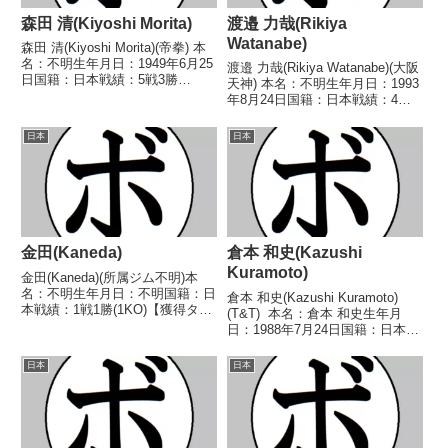
森田 清(Kiyoshi Morita)
渡邉 力哉(Rikiya
Watanabe)
森田 清(Kiyoshi Morita)(帝拳) 本
名：不明生年月日：1949年6月25
渡邉 力哉(Rikiya Watanabe)(大阪
日国籍：日本戦績：5戦3勝
天神) 本名：不明生年月日：1993
(2KO)2敗 【獲得タイトル】な
年8月24日国籍：日本戦績：4戦3
し 【戦歴】1969/07/28
敗1分 【獲得タイトル】な
○1RKO 山下 広幸(不
し 【戦歴】2018/12/09 △4R判
日本
日本
二)1969/08/28 ●3R...
定 0-1(38-38、37-38、38-38)
濱...
金田(Kaneda)
倉本 和史(Kazushi
Kuramoto)
金田(Kaneda)(所属ジム不明)本
名：不明生年月日：不明国籍：日
倉本 和史(Kazushi Kuramoto)
本戦績：1戦1勝(1KO)【獲得タイ
(T&T) 本名：倉本 和史生年月
トル】なし【戦歴】1946/01/20
日：1988年7月24日国籍：日本戦
○5RKO 本郷(所属ジム不明)【補
績：8戦4勝(2KO)4敗 【獲得タイ
足情報】・戦績は判明済みのもの
トル】なし 【戦歴】
日本
日本
のみ記載。・BoxRecでは選...
2015/07/30 ●4R判定 1-2(37-
39、38-...