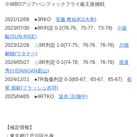
※WBOアジアパシフィックフライ級王座挑戦
2021/12/06 ●3RKO
安藤 教祐(KG大和)
2023/07/30 ●8R判定 0-2(76-76、75-77、73-79)
小坂
駿(SUN-RISE)
2023/12/26 △8R判定 1-0(77-75、76-76、76-76)
川畑
嗣穂(ワタナベ)
2024/05/27 △8R判定 0-1(74-78、76-76、76-76)
渡邉
秀行(DANGAN郡山)
2024/12/11 ●7R負傷判定 0-3(65-67、65-67、65-67)
長
尾 朋範(フラッシュ赤羽)
2025/04/05 ●4RTKO
坂井 涼(畑中)
【補足情報】
・東京都江戸川区出身。