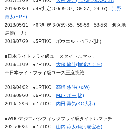
2017/11/29 ○3RTKO
大橋 波月(TEAM10COUNT)
2018/02/20 ○4R判定 3-0(39-37、39-37、39-37)
河野
勇太(SRS)
2018/05/11 ○6R判定 3-0(59-55、58-56、58-56) 渡久地
辰優(一力)
2018/07/29 ○5RTKO ボウエル・バラバ(比)
■日本ライトフライ級ユースタイトルマッチ
2018/11/19 ●7RTKO
大保 龍斗(横浜さくら)
※日本ライトフライ級ユース王座挑戦
2019/04/02 ●1RTKO
高橋 悠斗(K&W)
2019/09/20 ○6RTKO
MJ・ボー(比)
2019/12/06 ○7RTKO
内田 勇気(KG大和)
■WBOアジアパシフィックフライ級タイトルマッチ
2021/06/24 ●7RTKO
山内 涼太(角海老宝石)