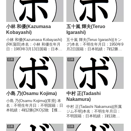
小林 和優(Kazumasa
五十嵐 輝夫(Teruo
Kobayashi)
Igarashi)
小林 和優(Kazumasa Kobayashi)
五十嵐 輝夫(Teruo Igarashi)(キン
(RK蒲田)本名：小林 和優生年月
グ)本名：不明生年月日：1950年9
日：1983年3月13日国籍：日本戦
月2日国籍：日本戦績：7戦2勝5
績：19戦10勝(6KO)8敗1分【獲得
敗【獲得タイトル】なし【戦歴】
タイトル】なし【戦歴】
1978/01/15 ○4R判定 (採点不
日本
日本
2005/12/22 ○1RTKO 岩瀬 慶
明) 西野 治夫(ひばりが
兒(M・T)2...
丘)1978/05/14...
小島 乃(Osamu Kojima)
中村 正(Tadashi
Nakamura)
小島 乃(Osamu Kojima)(常滑) 本
名：不明生年月日：不明国籍：日
中村 正(Tadashi Nakamura)(所属
本戦績：4戦2勝(2KO)2敗 【獲得
ジム不明)本名：不明生年月日：
タイトル】なし 【戦歴】
不明国籍：日本戦績：1戦1敗
1980/01/24 ○3RKO 樋口 信夫
【獲得タイトル】なし【戦歴】
(平和)1980/03/26 ●4R判定 (採点
1947/09/19 ●5R棄権 ジョージ
日本
日本
不明) ...
角田(玄)【補足情報】・戦績/戦歴