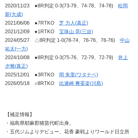
2020/11/23 ●8R判定 0-3(73-79、74-78、74-78)
松岡
新(大成)
2021/06/06 ●7RTKO
芝 力人(真正)
2021/12/09 ●1RTKO
宝珠山 晃(三迫)
2024/05/27 △8R判定 1-0(78-74、76-76、76-76)
中山
祐太(一力)
2024/10/08 ●8R判定 0-3(75-76、72-79、72-79)
井上
夕雅(真正)
2025/12/01 ●3RTKO
岡 朱里(ワタナベ)
2026/05/18 ○8RTKO
比連崎 爽晏楽(川島)
【補足情報】
・福島県耶麻郡猪苗代町出身。
・五代ジムよりデビュー、花香 豪戦よりワールド日立所