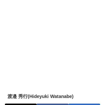
渡邉 秀行(Hideyuki Watanabe)