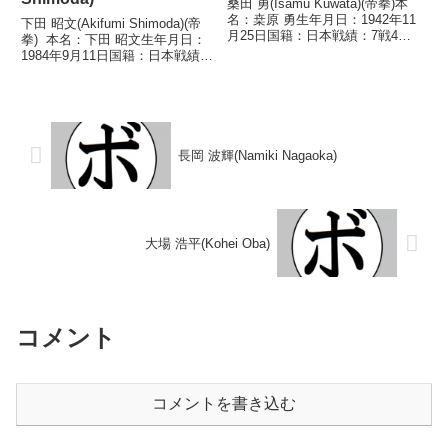
桑田 勇(Isamu Kuwata)(帝拳)本
名：桒原 勇生年月日：1942年11
下田 昭文(Akifumi Shimoda)(帝
月25日国籍：日本戦績：7戦4勝
拳) 本名：下田 昭文生年月日：
(3KO)3敗【獲得タイトル】なし
1984年9月11日国籍：日本戦績：
【戦歴】1962/07/16 ○1RKO
39戦31勝(14KO)6敗2分 【獲得タ
木村 明(三多摩)1962/09/21
イトル】2003年度東日本バンタ
○3RTK...
ム級新人王第32代日本スーパー
バンタム級王座第...
長岡 波輝(Namiki Nagaoka)
大場 浩平(Kohei Oba)
コメント
コメントを書き込む