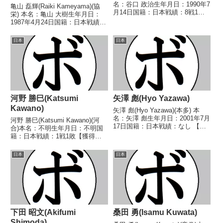
名：谷口 政治生年月日：1990年7
亀山 磊輝(Raiki Kameyama)(協
月14日国籍：日本戦績：8戦1勝6
栄) 本名：亀山 大樹生年月日：
敗1分【獲得タイトル】なし【戦
1987年4月24日国籍：日本戦績：
歴】2016/03/13 ●4R判定 0-
8戦4勝(2KO)4敗 【獲得タイト
3(36-37、36-37、36-37) 松...
ル】なし 【戦歴】2005/10/30
日本
日本
○4R判定 3-0(39-37、39-37、
39-...
河野 勝巳(Katsumi
矢澤 彪(Hyo Yazawa)
Kawano)
矢澤 彪(Hyo Yazawa)(本多) 本
名：矢澤 彪生年月日：2001年7月
河野 勝巳(Katsumi Kawano)(河
17日国籍：日本戦績：なし 【獲
合)本名：不明生年月日：不明国
得タイトル】なし 【戦歴】な
籍：日本戦績：1戦1敗【獲得タ
し 【補足情報】・千葉県睦沢町
イトル】なし【戦歴】
出身。・2024/09/17にC級プロテ
1947/01/03 ●4R判定 (採点不
日本
日本
スト合格。・2025/08/1...
明) 水井 一夫(新興)【補足情
報】・BoxRecでは選手情報の掲
載がな...
下田 昭文(Akifumi
桑田 勇(Isamu Kuwata)
Shimoda)