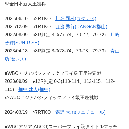
※全日本新人王獲得
2021/06/10 ○2RTKO
川畑 嗣穂(ワタナベ)
2021/12/09 ○1RTKO
渡邉 秀行(DANGAN郡山)
2022/08/09 ○8R判定 3-0(77-74、79-72、79-72)
川崎
智輝(SUN-RISE)
2023/04/18 ○8R判定 3-0(78-74、79-73、79-73)
青山
功(セレス)
■WBOアジアパシフィックフライ級王座決定戦
2023/09/09 ●12R判定 0-3(113-114、112-115、112-
115)
畑中 建人(畑中)
※WBOアジアパシフィックフライ級王座挑戦
2024/03/19 ○7RTKO
森野 大地(フュチュール)
■WBCアジア(ABCO)スーパーフライ級タイトルマッチ