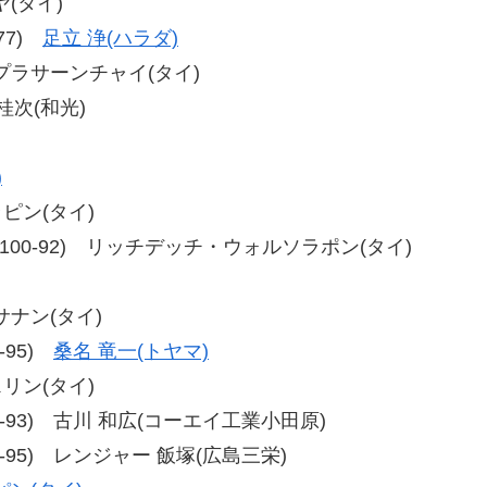
ヤ(タイ)
-77)
足立 浄(ハラダ)
トプラサーンチャイ(タイ)
 桂次(和光)
)
ラピン(タイ)
00-90、100-92) リッチデッチ・ウォルソラポン(タイ)
サナン(タイ)
6-95)
桑名 竜一(トヤマ)
スリン(タイ)
92、96-93) 古川 和広(コーエイ工業小田原)
3、95-95) レンジャー 飯塚(広島三栄)