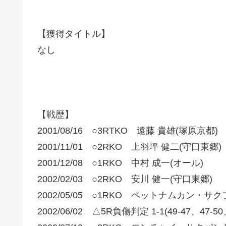
【獲得タイトル】
なし
【戦歴】
2001/08/16 ○3RTKO 遠藤 貴雄(塚原京都)
2001/11/01 ○2RKO 上羽坪 健二(守口東郷)
2001/12/08 ○1RKO 中村 成一(オール)
2002/02/03 ○2RKO 安川 健一(守口東郷)
2002/05/05 ○1RKO ペットナムカン・サ
2002/06/02 △5R負傷判定 1-1(49-47、47-5