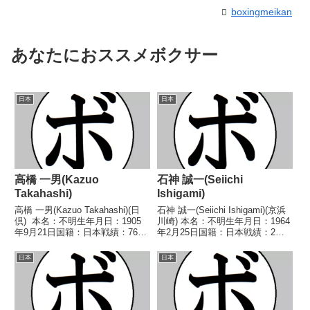
boxingmeikan
あなたにおススメボクサー
日本
日本
高橋 一男(Kazuo
石神 誠一(Seiichi
Takahashi)
Ishigami)
高橋 一男(Kazuo Takahashi)(日
石神 誠一(Seiichi Ishigami)(京浜
倶) 本名：不明生年月日：1905
川崎) 本名：不明生年月日：1964
年9月21日国籍：日本戦績：76戦
年2月25日国籍：日本戦績：2戦2
26勝(7KO)27敗23分 【獲得タイ
敗 【獲得タイトル】なし 【戦
トル】第2代(戦前)日本フェザー
歴】1989/05/22 ●2RKO 中村
日本
日本
級王者 【戦歴】1924/07/13
幸夫(ライオンズ)1990/04/16
△10R...
●4...