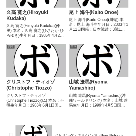
久高 寛之(Hiroyuki
尾上 海斗(Kaito Onoe)
Kudaka)
尾上 海斗(Kaito Onoe)(川端) 本
名：尾上 海斗生年月日：2003年1
久高 寛之(Hiroyuki Kudaka)(仲
月11日国籍：日本戦績：3戦1勝
里) 本名：久高 寛之(ひさたか ひ
(1KO)2敗 【獲得タイトル】な
ろゆき)生年月日：1985年4月2日
し 【戦歴】2025/11/22 ●4R判
国籍：日本戦績：51戦28勝
定 0-3(36-39、35-40、35-40) ...
(11KO)19敗4分 【獲得タイトル】
日本
日本
2004年度全日本フライ級新人王
WBCインターナショ...
クリストフ・ティオゾ
山城 遼馬(Ryoma
(Christophe Tiozzo)
Yamashiro)
クリストフ・ティオゾ
山城 遼馬(Ryoma Yamashiro)(沖
(Christophe Tiozzo)(仏) 本名：不
縄ワールドリング) 本名：山城 遼
明生年月日：1963年6月1日国
馬生年月日：1999年4月5日国
籍：仏戦績：35戦33勝(23KO)2
籍：日本戦績：9戦6勝(4KO)2敗1
敗 【獲得タイトル】1982年度フ
分 【獲得タイトル】なし 【戦
ランス選手権ライトミドル級優勝
歴】■2018年度西部日本スーパー
(アマチュア)1983年度フラン...
フライ級新人王決勝201...
バトリング・ネルソン(Battling Nelson)