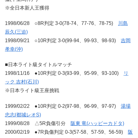
※全日本新人王獲得
1998/06/28 ○8R判定 3-0(78-74、77-76、78-75)
川島
辰久(三迫)
1998/09/21 ○10R判定 3-0(99-94、99-93、98-93)
吉岡
孝幸(沖)
■日本ライト級タイトルマッチ
1998/11/16 ●10R判定 0-3(93-99、95-99、93-100)
リ
ック 吉村(石川)
※日本ライト級王座挑戦
1999/02/22 ●10R判定 0-2(97-98、96-99、97-97)
湯場
忠志(都城レオS)
1999/08/28 △5R負傷引分
阪東 竜(ハッピーカドタ)
2000/02/19 ●7R負傷判定 0-3(57-58、57-59、56-59)
阪