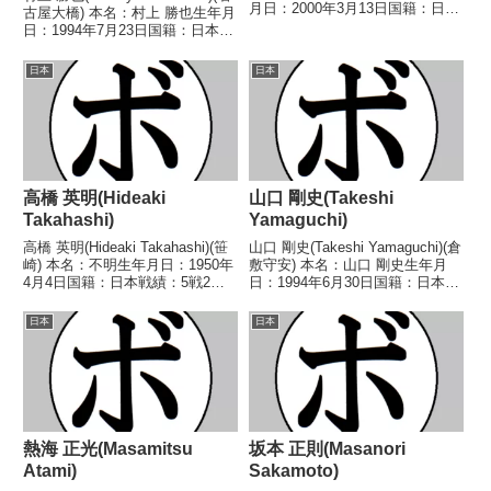
月日：2000年3月13日国籍：日本
古屋大橋) 本名：村上 勝也生年月
戦績：4戦2勝2分1敗 【獲得タイ
日：1994年7月23日国籍：日本戦
トル】2020年度西部日本スーパ
績：22戦17勝(5KO)4敗1分 【獲
ーフライ級新人王 【戦歴】
得タイトル】2016年度中日本ス
日本
日本
2019/08/11 △4R判...
ーパーフライ級新人王WBCアジ
ア(ABCO)コン...
高橋 英明(Hideaki
山口 剛史(Takeshi
Takahashi)
Yamaguchi)
高橋 英明(Hideaki Takahashi)(笹
山口 剛史(Takeshi Yamaguchi)(倉
崎) 本名：不明生年月日：1950年
敷守安) 本名：山口 剛史生年月
4月4日国籍：日本戦績：5戦2勝
日：1994年6月30日国籍：日本戦
(1KO)3敗 【獲得タイトル】な
績：2戦2敗 【獲得タイトル】な
し 【戦歴】1969/10/30
し 【戦歴】2024/09/27
日本
日本
○1RKO 大粒米 国男(三
●1RTKO 高田 祈斉
迫)1969/11/26...
(KWORLD3)■2025年...
熱海 正光(Masamitsu
坂本 正則(Masanori
Atami)
Sakamoto)