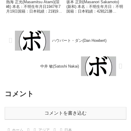
熱海 正光(Masamitsu Atami)(笹
坂本 正則(Masanori Sakamoto)
崎) 本名：不明生年月日1947年7
(新和) 本名：不明生年月日：不明
月19日国籍：日本戦績：21戦9勝
国籍：日本戦績：42戦21勝
(1KO)7敗5分 【獲得タイトル】な
(2KO)16敗5分 【獲得タイトル】
し 【戦歴】1966/01/16 ○4R判
チャンピオンスカウトA級トーナ
定 (採点不明) 菅原 英(金
メントライト級優勝 【戦歴】
子)1966...
1958/07/14 △4R判定 ...
ハウバート・ダン(Dan Howbert)
中井 敏(Satoshi Nakai)
コメント
コメントを書き込む
ホーム
アジア
日本