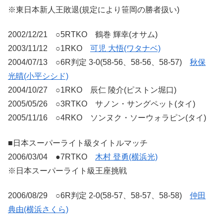
※東日本新人王敗退(規定により笹岡の勝者扱い)
2002/12/21 ○5RTKO 鶴巻 輝幸(オサム)
2003/11/12 ○1RKO
可児 大悟(ワタナベ)
2004/07/13 ○6R判定 3-0(58-56、58-56、58-57)
秋保
光晴(小平シシド)
2004/10/27 ○1RKO 辰仁 陵介(ピストン堀口)
2005/05/26 ○3RTKO サノン・サングペット(タイ)
2005/11/16 ○4RKO ソンヌク・ソーウォラピン(タイ)
■日本スーパーライト級タイトルマッチ
2006/03/04 ●7RTKO
木村 登勇(横浜光)
※日本スーパーライト級王座挑戦
2006/08/29 ○6R判定 2-0(58-57、58-57、58-58)
仲田
典由(横浜さくら)