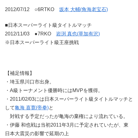
2012/07/12 ○6RTKO
坂本 大輔(角海老宝石)
■日本スーパーライト級タイトルマッチ
2012/11/03 ●7RKO
岩渕 真也(草加有沢)
※日本スーパーライト級王座挑戦
【補足情報】
・埼玉県川口市出身。
・A級トーナメント優勝時にはMVPを獲得。
・2011/02/03には日本スーパーライト級タイトルマッチと
して
亀海 喜寛(帝拳)
と
対戦する予定だったが亀海の棄権により流れている。
・伊藤 和也戦は当初2011年3月に予定されていたが、東
日本大震災の影響で延期の上