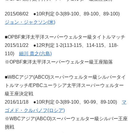
2015/08/02 ●10R判定 0-3(89-100、89-100、89-100)
ジョン・ジャクソン(米)
■OPBF東洋太平洋スーパーウェルター級タイトルマッチ
2015/11/22 ●12R判定 1-2(113-115、114-115、118-
110)
細川 貴之(六島)
※OPBF東洋太平洋スーパーウェルター級王座陥落
■WBCアジア(ABCO)スーパーウェルター級シルバータイ
トルマッチ/EPBCユーラシア太平洋スーパーウェルター
級王座決定戦
2016/11/18 ●10R判定 0-3(89-100、90-99、89-100)
マ
ゴメド・クルバノフ(ロシア)
※WBCアジア(ABCO)スーパーウェルター級シルバー王座
挑戦