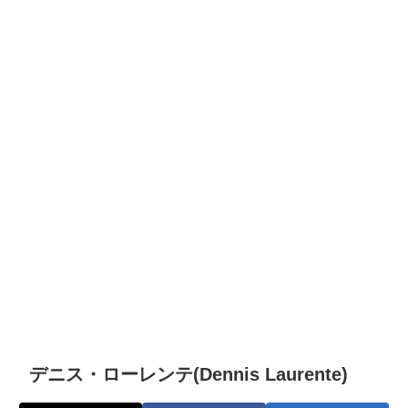
デニス・ローレンテ(Dennis Laurente)