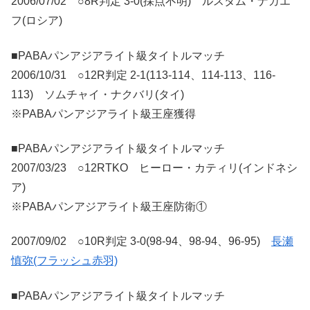
2006/07/02 ○8R判定 3-0(採点不明) ルスタム・ナガエ
フ(ロシア)
■PABAパンアジアライト級タイトルマッチ
2006/10/31 ○12R判定 2-1(113-114、114-113、116-
113) ソムチャイ・ナクバリ(タイ)
※PABAパンアジアライト級王座獲得
■PABAパンアジアライト級タイトルマッチ
2007/03/23 ○12RTKO ヒーロー・カティリ(インドネシ
ア)
※PABAパンアジアライト級王座防衛①
2007/09/02 ○10R判定 3-0(98-94、98-94、96-95)
長瀬
慎弥(フラッシュ赤羽)
■PABAパンアジアライト級タイトルマッチ