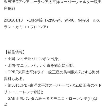
※EPBCアジアユーラシア太平洋スーパーウェルター級王
座挑戦
2018/01/13 ●10R判定 1-2(96-94、94-96、94-96) ルス
ラン・カミコエフ(ロシア)
【補足情報】
・比国-レイテ州パロンポン出身。
・比国-マニラ、パラナケ市を拠点に活動。
・OPBF東洋太平洋ライト級王座の防衛数を7とする海外
資料もある。
・第30代OPBF東洋太平洋スーパーバンタム級王者のペド
リト・ローレンテ(比)と
GAB比国バンタム級王者のモニコ・ローレンテ(比)は
弟。