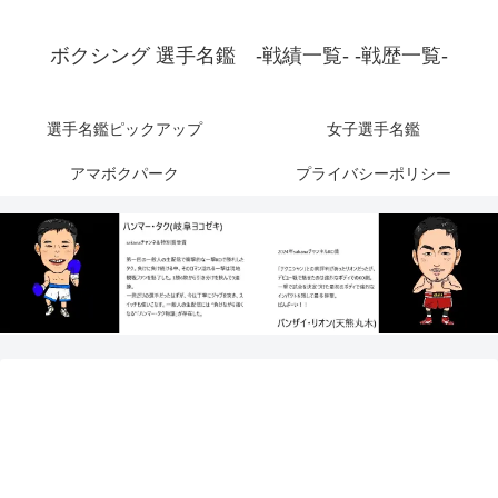
ボクシング 選手名鑑 -戦績一覧- -戦歴一覧-
選手名鑑ピックアップ
女子選手名鑑
アマボクパーク
プライバシーポリシー