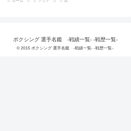
ホーム
アジア
比
ボクシング 選手名鑑 -戦績一覧- -戦歴一覧-
© 2015 ボクシング 選手名鑑 -戦績一覧- -戦歴一覧-.