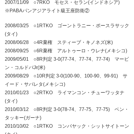
2007/11/09 ○7RKO モセス・セラン(インドネシア)
※PABAパンアジアライト級王座防衛②
2008/03/25 ○1RTKO ゴーントラニー・ポースラサック
(タイ)
2008/06/28 ○4R棄権 スティーブ・キノネズ(米)
2008/09/25 ○6R棄権 アルトゥーロ・ウレナ(メキシコ)
2009/05/01 ○8R判定 3-0(77-74、77-74、77-74) マービ
ン・コルドバJr(米)
2009/08/29 ○10R判定 3-0(100-90、100-90、99-91) サ
イード・サバレタ(メキシコ)
2010/01/23 ○2RTKO ライマンコン・チューワッタナ
(タイ)
2010/03/12 ○8R判定 3-0(78-74、77-75、77-75) ベン・
タッキー(ガーナ)
2010/10/02 ○1RTKO コンパヤック・シットサイトーン