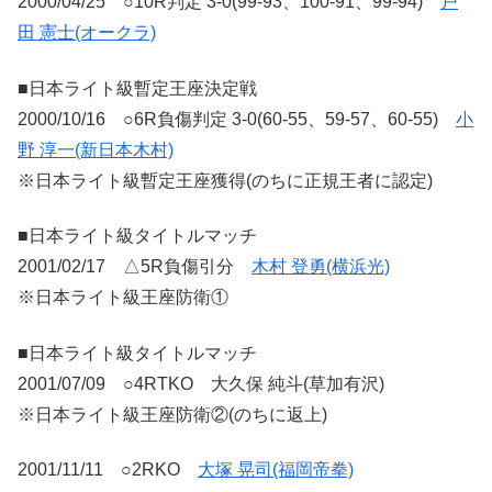
2000/04/25 ○10R判定 3-0(99-93、100-91、99-94)
戸
田 憲士(オークラ)
■日本ライト級暫定王座決定戦
2000/10/16 ○6R負傷判定 3-0(60-55、59-57、60-55)
小
野 淳一(新日本木村)
※日本ライト級暫定王座獲得(のちに正規王者に認定)
■日本ライト級タイトルマッチ
2001/02/17 △5R負傷引分
木村 登勇(横浜光)
※日本ライト級王座防衛①
■日本ライト級タイトルマッチ
2001/07/09 ○4RTKO 大久保 純斗(草加有沢)
※日本ライト級王座防衛②(のちに返上)
2001/11/11 ○2RKO
大塚 晃司(福岡帝拳)