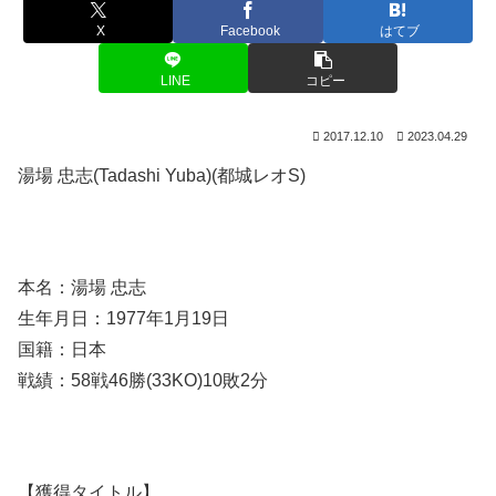
X
Facebook
はてブ
LINE
コピー
2017.12.10
2023.04.29
湯場 忠志(Tadashi Yuba)(都城レオS)
本名：湯場 忠志
生年月日：1977年1月19日
国籍：日本
戦績：58戦46勝(33KO)10敗2分
【獲得タイトル】