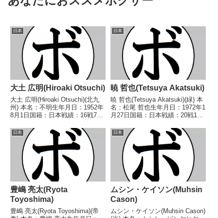
あなたにおススメボクサー
日本
日本
大土 広明(Hiroaki Otsuchi)
暁 哲也(Tetsuya Akatsuki)
大土 広明(Hiroaki Otsuchi)(北九
暁 哲也(Tetsuya Akatsuki)(緑) 本
州) 本名：不明生年月日：1952年
名：松尾 哲也生年月日：1972年1
8月1日国籍：日本戦績：16戦7勝
月27日国籍：日本戦績：20戦13
7敗2分 【獲得タイトル】1975年
勝(8KO)7敗 【獲得タイトル】
度西部日本バンタム級新人
1991年度中日本フライ級新人
日本
日本
王 【戦歴】1973/10/03 ●4R判
王 【戦歴】1990/08/05
定 (採点不明) ...
○1RKO 吉田 ...
豊嶋 亮太(Ryota
ムシン・ケイソン(Muhsin
Toyoshima)
Cason)
豊嶋 亮太(Ryota Toyoshima)(帝
ムシン・ケイソン(Muhsin Cason)