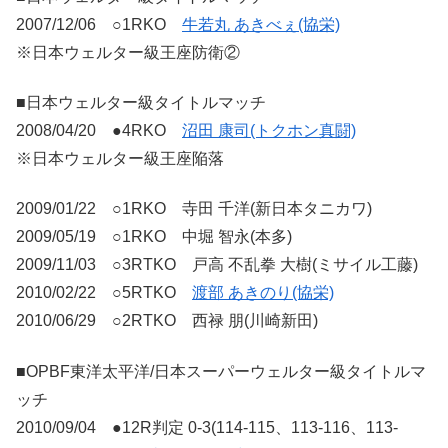
2007/12/06 ○1RKO
牛若丸 あきべぇ(協栄)
※日本ウェルター級王座防衛②
■日本ウェルター級タイトルマッチ
2008/04/20 ●4RKO
沼田 康司(トクホン真闘)
※日本ウェルター級王座陥落
2009/01/22 ○1RKO 寺田 千洋(新日本タニカワ)
2009/05/19 ○1RKO 中堀 智永(本多)
2009/11/03 ○3RTKO 戸高 不乱拳 大樹(ミサイル工藤)
2010/02/22 ○5RTKO
渡部 あきのり(協栄)
2010/06/29 ○2RTKO 西禄 朋(川崎新田)
■OPBF東洋太平洋/日本スーパーウェルター級タイトルマ
ッチ
2010/09/04 ●12R判定 0-3(114-115、113-116、113-