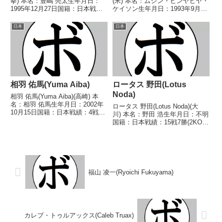
拳) 本名：豊嶋 亮太生年月日：
(米) 本名：ムシン・ビンヤヒヤ・
1995年12月27日国籍：日本戦
ケイソン生年月日：1993年9月28
績：27戦23勝(13KO)3敗1分 【獲
日国籍：米戦績：14戦14勝
得タイトル】2016年度全日本ウ
(11KO) 【獲得タイトル】UBF全
日本
日本
ェルター級新人王第42代OPBF東
米クルーザー級王座 【戦歴】
洋太平洋ウェルター...
2018/05/05 ○4R判定...
相羽 佑馬(Yuma Aiba)
ロータス 野田(Lotus
Noda)
相羽 佑馬(Yuma Aiba)(高崎) 本
名：相羽 佑馬生年月日：2002年
ロータス 野田(Lotus Noda)(大
10月15日国籍：日本戦績：4戦1
川) 本名：野田 浩生年月日：不明
勝3敗 【獲得タイトル】な
国籍：日本戦績：15戦7勝(2KO)7
し 【戦歴】2023/04/07 ○4R判
敗1分 【獲得タイトル】な
定 3-0(40-36、40-36、39-37) 越
し 【戦歴】1967/12/10 ○4R判
智 泰人...
定 (採点不明) 門脇 善広(高
橋)1968/02/01 ...
福山 凌一(Ryoichi Fukuyama)
カレブ・トゥルアックス(Caleb Truax)