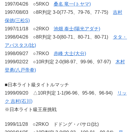
1997/04/26 ○5RKO
桑名 竜一(トヤマ)
1997/08/03 ○8R判定 3-0(77-75、79-76、77-75)
吉村
保徳(三松S)
1997/11/18 ○2RKO
池畑 泰士(陽光アダチ)
1998/04/26 ○8R判定 3-0(80-71、80-71、80-71)
タタ・
アバスタス(比)
1998/09/27 ○7RKO
赤峰 大士(大分)
1999/02/22 ○10R判定 2-0(98-97、99-96、97-97)
木村
登勇(八戸帝拳)
■日本ライト級タイトルマッチ
1999/09/20 △10R判定 1-1(96-96、95-96、96-94)
リッ
ク 吉村(石川)
※日本ライト級王座挑戦
1999/11/28 ○2RKO ドドング・バサロ(比)