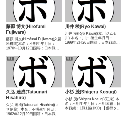
西日本スーパフェザー級新人...
藤原 博文(Hirofumi
川井 稜(Ryo Kawai)
Fujiwara)
川井 稜(Ryo Kawai)(立川ジム石
川) 本名：川井 稜生年月日：
藤原 博文(Hirofumi Fujiwara)(久留
1999年2月26日国籍：日本戦績：
米櫛間)本名：不明生年月日：
7戦3勝(1KO)3敗1分 【獲得タイ
1970年10月12日国籍：日本戦
トル】なし 【戦歴】
績：5戦4勝(2KO)1敗【獲得タイ
2017/09/01 ○4R判定 3-0(40-
トル】1991年度西部日本スーパ
日本
日本
35、40-35、40-3...
ーフライ級新人王【戦歴】
1991/07/13 ○1RKO...
久弘 達成(Tatsunari
小杉 茂(Shigeru Kosugi)
Hisahiro)
小杉 茂(Shigeru Kosugi)(江東) 本
名：不明生年月日：不明国籍：日
久弘 達成(Tatsunari Hisahiro)(マ
本戦績：1戦1勝(1KO) 【獲得タイ
サ伊藤) 本名：不明生年月日：
トル】なし 【戦歴】■1948年度
1962年12月29日国籍：日本戦
東日本フェザー級新人王予選
績：38戦20勝(15KO)18敗 【獲得
1948/10/01 ○2RTKO 中村 和
タイトル】1981年度西部日本ス
夫(日ボ)※東日...
ーパーバンタム級新人王第32代