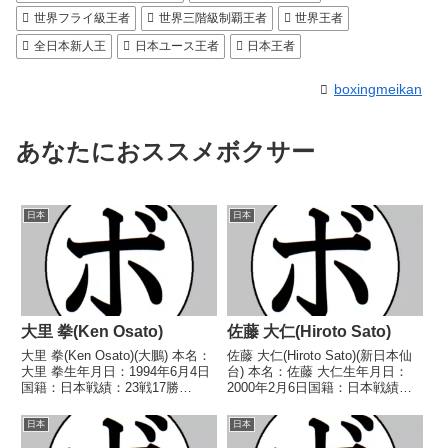
世界フライ級王者
世界三階級制覇王者
世界王者
全日本新人王
日本ユース王者
日本王者
boxingmeikan
あなたにおススメボクサー
日本
日本
大里 拳(Ken Osato)
佐藤 大仁(Hiroto Sato)
大里 拳(Ken Osato)(大鵬) 本名：
佐藤 大仁(Hiroto Sato)(新日本仙
大里 拳生年月日：1994年6月4日
台) 本名：佐藤 大仁生年月日：
国籍：日本戦績：23戦17勝
2000年2月6日国籍：日本戦績：6
(5KO)5敗1分 【獲得タイトル】
戦3勝2敗1分 【獲得タイトル】な
2012年度高校選抜ライトウェル
し 【戦歴】2021/07/09 △4R判
日本
日本
ター級優勝(アマチュア)2013年度
定 0-1(38-38、37-39、38-38) ...