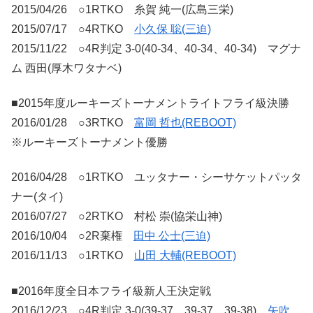
2015/04/26 ○1RTKO 糸賀 純一(広島三栄)
2015/07/17 ○4RTKO
小久保 聡(三迫)
2015/11/22 ○4R判定 3-0(40-34、40-34、40-34) マグナ
ム 西田(厚木ワタナベ)
■2015年度ルーキーズトーナメントライトフライ級決勝
2016/01/28 ○3RTKO
富岡 哲也(REBOOT)
※ルーキーズトーナメント優勝
2016/04/28 ○1RTKO ユッタナー・シーサケットパッタ
ナー(タイ)
2016/07/27 ○2RTKO 村松 崇(協栄山神)
2016/10/04 ○2R棄権
田中 公士(三迫)
2016/11/13 ○1RTKO
山田 大輔(REBOOT)
■2016年度全日本フライ級新人王決定戦
2016/12/23 ○4R判定 3-0(39-37、39-37、39-38)
矢吹