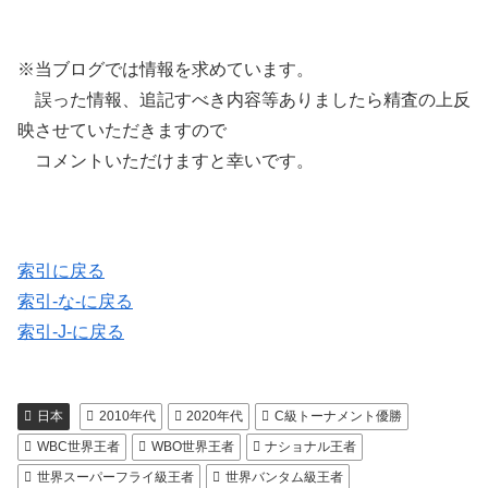
※当ブログでは情報を求めています。
誤った情報、追記すべき内容等ありましたら精査の上反
映させていただきますので
コメントいただけますと幸いです。
索引に戻る
索引-な-に戻る
索引-J-に戻る
日本
2010年代
2020年代
C級トーナメント優勝
WBC世界王者
WBO世界王者
ナショナル王者
世界スーパーフライ級王者
世界バンタム級王者