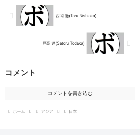
日本フェザー級...
西岡 徹(Toru Nishioka)
戸高 達(Satoru Todaka)
コメント
コメントを書き込む
ホーム
アジア
日本