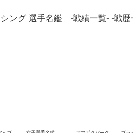
シング 選手名鑑 -戦績一覧- -戦歴
アップ
女子選手名鑑
アマボクパーク
プラ