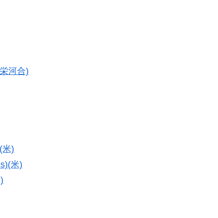
協栄河合)
(米)
)(米)
)