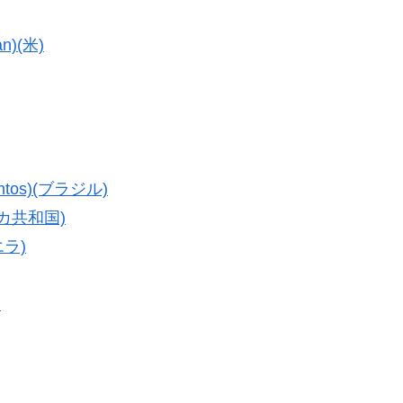
n)(米)
tos)(ブラジル)
ニカ共和国)
エラ)
)