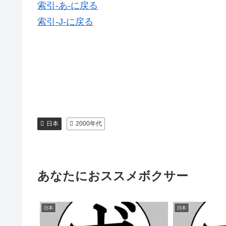
索引-あ-に戻る
索引-J-に戻る
日本
2000年代
あなたにおススメボクサー
日本
日本