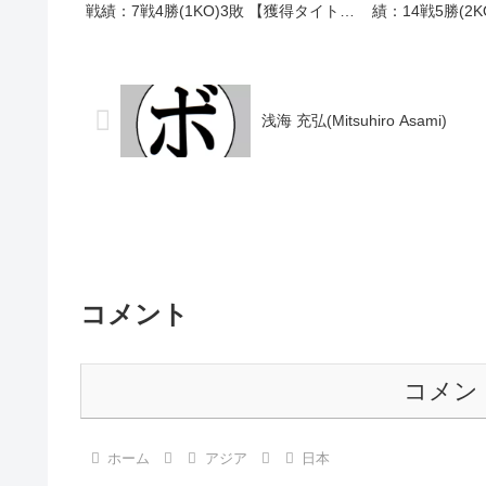
戦績：7戦4勝(1KO)3敗 【獲得タイト
績：14戦5勝(2
ル】なし 【戦歴】 1995/07/10
ル】中部日本バ
○1RTKO 永田 書林(本多)1995/09/19
■1957年度中
〇4...
1957/11/21 ●6
浅海 充弘(Mitsuhiro Asami)
コメント
コメン
ホーム
アジア
日本