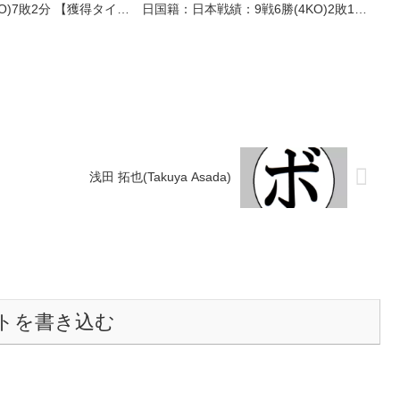
KO)7敗2分 【獲得タイト
日国籍：日本戦績：9戦6勝(4KO)2敗1
ンタム級王座 【戦歴】
分 【獲得タイトル】2024年度中日本ラ
日本バンタム級新人王決勝
イトフライ級新人王2025年度中日本ミ
R判...
ニマム級新人王 【戦歴】...
浅田 拓也(Takuya Asada)
トを書き込む