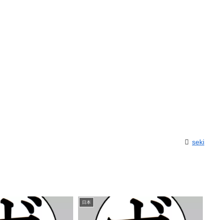
seki
日本