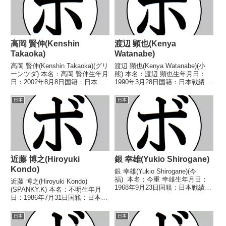
高岡 賢伸(Kenshin
渡辺 顕也(Kenya
Takaoka)
Watanabe)
高岡 賢伸(Kenshin Takaoka)(グリ
渡辺 顕也(Kenya Watanabe)(小
ーンツダ) 本名：高岡 賢伸生年月
熊) 本名：渡辺 顕也生年月日：
日：2002年8月8日国籍：日本戦
1990年3月28日国籍：日本戦績：
績：4戦4勝(3KO) 【獲得タイト
19戦6勝(6KO)12敗1分 【獲得タ
ル】なし 【戦歴】2025/04/29
イトル】なし 【戦歴】
日本
日本
○1RTKO 杉岡 史問(江
2016/12/14 ●4RTKO 瀧澤 優
見)2026/04...
太(REBOOT)2...
近藤 博之(Hiroyuki
銀 幸雄(Yukio Shirogane)
Kondo)
銀 幸雄(Yukio Shirogane)(今
福) 本名：今重 幸雄生年月日：
近藤 博之(Hiroyuki Kondo)
1968年9月23日国籍：日本戦績：
(SPANKY.K) 本名：不明生年月
10戦3勝(1KO)6敗1分 【獲得タイ
日：1986年7月31日国籍：日本戦
トル】なし 【戦歴】
績：4戦2勝(1KO)1敗1分 【獲得
1991/05/16 ○4R判定 (採点不
タイトル】2007年度西部日本ス
日本
日本
明) 福山 勝行(...
ーパーフライ級新人王 【戦歴】