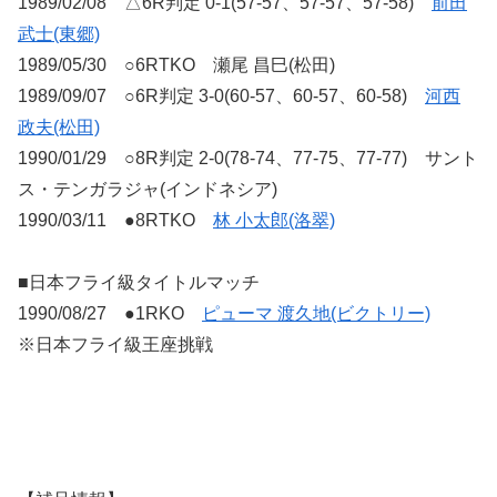
1989/02/08 △6R判定 0-1(57-57、57-57、57-58)
前田
武士(東郷)
1989/05/30 ○6RTKO 瀬尾 昌巳(松田)
1989/09/07 ○6R判定 3-0(60-57、60-57、60-58)
河西
政夫(松田)
1990/01/29 ○8R判定 2-0(78-74、77-75、77-77) サント
ス・テンガラジャ(インドネシア)
1990/03/11 ●8RTKO
林 小太郎(洛翠)
■日本フライ級タイトルマッチ
1990/08/27 ●1RKO
ピューマ 渡久地(ビクトリー)
※日本フライ級王座挑戦