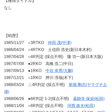
【獲得タイトル】
なし
【戦歴】
1985/11/27 ○3RTKO
舛田 茂(中津)
1986/04/24 ○4RTKO 土信田 浩史(新日本木村)
1987/04/28 ○4R判定 (採点不明) 隆 功一(新日本大阪)
1987/07/08 ●2RKO 高橋 浩二(中日)
1987/09/13 ●1RKO
中谷 幸男(大鵬)
1987/12/21 ○1RKO 押川 淳哉(木下)
1988/03/24 △4R判定 (採点不明)
新堀 剛志(ヤマグチ土
浦)
1988/06/26 ●6R判定 1-2(採点不明)
薬師寺 保栄(松田)
1988/11/04 ○6R判定 (採点不明)
河西 政夫(松田)