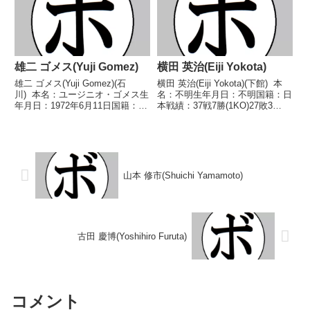
2006/07/30 ○...
雄二 ゴメス(Yuji Gomez)
横田 英治(Eiji Yokota)
雄二 ゴメス(Yuji Gomez)(石
横田 英治(Eiji Yokota)(下館) 本
川) 本名：ユージニオ・ゴメス生
名：不明生年月日：不明国籍：日
年月日：1972年6月11日国籍：米
本戦績：37戦7勝(1KO)27敗3
戦績：26戦21勝(20KO)5敗 【獲
分 【獲得タイトル】なし 【戦
得タイトル】1999年度全日本フ
歴】1955/06/20 ●4R判定 (採点
ェザー級新人王第48代日本フェ
不明) 浅見 勝一(新
ザー級王座 【戦歴】19...
和)1955/07/12...
山本 修市(Shuichi Yamamoto)
古田 慶博(Yoshihiro Furuta)
コメント