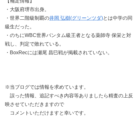
【補足情報】
・大阪府堺市出身。
・世界二階級制覇の
井岡 弘樹(グリーンツダ)
とは中学の同
級生だった。
・のちにWBC世界バンタム級王者となる薬師寺 保栄と対
戦し、判定で敗れている。
・BoxRecには瀬尾 昌巳戦が掲載されていない。
※当ブログでは情報を求めています。
誤った情報、追記すべき内容等ありましたら精査の上反
映させていただきますので
コメントいただけますと幸いです。