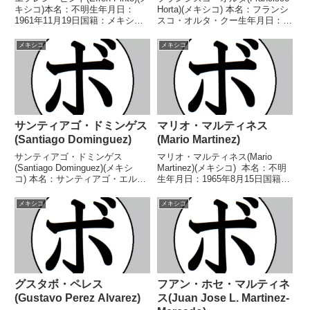
キシコ)本名：不明生年月日：
Horta)(メキシコ) 本名：フランシ
1961年11月19日国籍：メキシコ
スコ・オルタ・クー生年月日：
戦績：30戦17勝(6KO)13敗【獲得
1993年9月26日国籍：メキシコ戦
タイトル】メキシコライトフライ
績：26戦20勝(10KO)5敗1分 【獲
メキシコ
メキシコ
級王座【戦歴】1980/03/29 ●4R
得タイトル】なし 【戦歴】
判定 (採点不明)...
2011/02/18 ○4...
サンティアゴ・ドミンゲス
マリオ・マルティネス
(Santiago Dominguez)
(Mario Martinez)
サンティアゴ・ドミンゲス
マリオ・マルティネス(Mario
(Santiago Dominguez)(メキシ
Martinez)(メキシコ) 本名：不明
コ) 本名：サンティアゴ・エルネ
生年月日：1965年8月15日国籍：
スト・ドミンゲス・セルビン生年
メキシコ戦績：62戦51勝(31KO)9
月日：1991年10月9日国籍：メキ
敗2分 【獲得タイトル】IBO世界
メキシコ
メキシコ
シコ戦績：29戦28勝(21KO)1
スーパーライト級王座 【戦歴】
敗 【獲得タイトル】ABO米国ウ
1980/02/2...
ェ...
グスタボ・ペレス
フアン・ホセ・マルティネ
(Gustavo Perez Alvarez)
ス(Juan Jose L. Martinez-