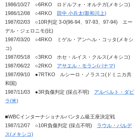
1986/10/27 ○6RKO ロドルフォ・オルテガ(メキシコ)
1986/12/08 ○4RKO
田中 小兵太(新和川上)
1987/02/03 ○10R判定 3-0(96-94、97-93、97-94) エー
デル・ジェロニモ(比)
1987/03/20 ○4RKO ミゲル・アンヘル・コッタ(メキシ
コ)
1987/05/18 ○3RKO ホセ・ルイス・クルス(メキシコ)
1987/06/22 ○2RKO
アサエル・モラン(パナマ)
1987/09/10 ●7RTKO ルシーロ・ノラスコ(ドミニカ共
和国)
1987/11/03 ●3R負傷判定 (採点不明)
アルベルト・ダビ
ラ(米)
■WBCインターナショナルバンタム級王座決定戦
1987/12/07 ○10R負傷判定 (採点不明)
ラウル・バルデ
ス(メキシコ)