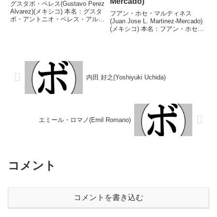
Mercado)
グスタボ・ペレス(Gustavo Perez
Alvarez)(メキシコ) 本名：グスタ
フアン・ホセ・マルティネス
ボ・アントニオ・ペレス・アルバ
(Juan Jose L. Martinez-Mercado)
レス生年月日：1998年7月6日生
(メキシコ) 本名：フアン・ホセ・
国籍：メキシコ戦績：19戦16勝
マルティネス・アルバレス生年月
(5KO)2敗1無効試合 【獲得タイト
日：1986年5月29日国籍：メキシ
ル】なし 【戦歴】...
コ戦績：39戦28勝(20KO)11
敗 【獲得タイト...
内田 好之(Yoshiyuki Uchida)
エミール・ロマノ(Emil Romano)
コメント
コメントを書き込む