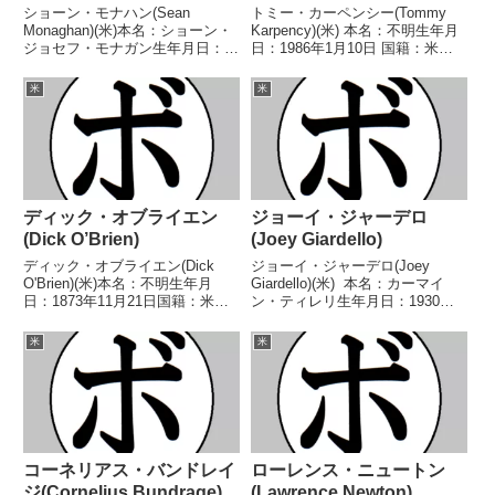
ショーン・モナハン(Sean
トミー・カーペンシー(Tommy
Monaghan)(米)本名：ショーン・
Karpency)(米) 本名：不明生年月
ジョセフ・モナガン生年月日：
日：1986年1月10日 国籍：米戦
1981年8月21日国籍：米戦績：32
績：42戦32勝(20KO)9敗1分 【獲
戦29勝(17KO)3敗【獲得タイト
得タイトル】米ペンシルバニア州
米
米
ル】北京五輪ライトウェルター級
ライトヘビー級WBA中央アメリ
優勝(アマチュア)WBC中央アメリ
カライトヘビー級王座NAB...
カス...
ディック・オブライエン
ジョーイ・ジャーデロ
(Dick O’Brien)
(Joey Giardello)
ディック・オブライエン(Dick
ジョーイ・ジャーデロ(Joey
O'Brien)(米)本名：不明生年月
Giardello)(米) 本名：カーマイ
日：1873年11月21日国籍：米戦
ン・ティレリ生年月日：1930年7
績：86戦40勝(30KO)25敗16分3無
月16日国籍：米戦績：133戦98勝
効試合2無判定【獲得タイトル】
(31KO)26敗8分1無効試合 【獲得
米
米
米-メイン州ミドル級王座米-マサ
タイトル】第2代WBA世界ミドル
チューセッツ州ミドル級王座...
級王座第2代WBC世...
コーネリアス・バンドレイ
ローレンス・ニュートン
ジ(Cornelius Bundrage)
(Lawrence Newton)