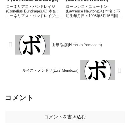
コーネリアス・バンドレイジ
ローレンス・ニュートン
(Cornelius Bundrage)(米) 本名：
(Lawrence Newton)(米) 本名：不
コーネリアス・バンドレイジ生年
明生年月日：1998年5月16日国
月日：1973年4月25日国籍：米戦
籍：米戦績：17戦17勝
績：44戦37勝(21KO)6敗1無効試
(7KO) 【獲得タイトル】NABA北
合 【獲得タイトル】UBAインタ
米バンタム級王座 【戦歴】
ーナショナルスーパーウ...
2016/02/20 ○1RTKO ネキメ・
ス...
山形 弘彦(Hirohiko Yamagata)
ルイス・メンドサ(Luis Mendoza)
コメント
コメントを書き込む