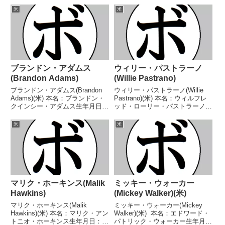
判定【獲得タイトル】1919年度
敗 【獲得タイトル】USBA米国
米
米
全米選手権フェザー級優勝(アマ
スーパーウェルター級王座第24
チュア)第2代NYSAC...
代WBC世界ミドル級王座...
ブランドン・アダムス
ウィリー・パストラーノ
(Brandon Adams)
(Willie Pastrano)
ブランドン・アダムス(Brandon
ウィリー・パストラーノ(Willie
Adams)(米) 本名：ブランドン・
Pastrano)(米) 本名：ウィルフレ
クインシー・アダムス生年月日：
ッド・ローリー・パストラーノ生
1989年7月31日国籍：米戦績：30
年月日：1935年11月27日国籍：
戦26勝(16KO)4敗 【獲得タイト
米戦績：83戦62勝(14KO)13敗8
米
米
ル】ザ・コンテンダーシリーズシ
分 【獲得タイトル】第2代WBA
ーズン5ミドル級優勝WBC米...
世界ライトヘビー級王座...
マリク・ホーキンス(Malik
ミッキー・ウォーカー
Hawkins)
(Mickey Walker)(米)
マリク・ホーキンス(Malik
ミッキー・ウォーカー(Mickey
Hawkins)(米) 本名：マリク・アン
Walker)(米) 本名：エドワード・
トニオ・ホーキンス生年月日：
パトリック・ウォーカー生年月