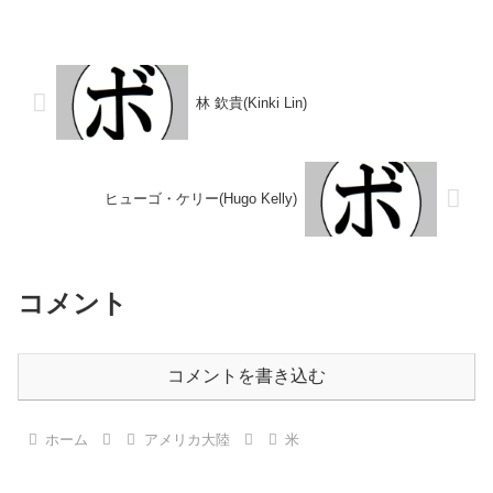
1996年1月1日国籍：米戦績：20
日：1901年7月13日国籍：米戦
戦18勝(11KO)2敗 【獲得タイト
績：164戦94勝(60KO)19敗4分2無
ル】NABA米国ウェルター級王
効試合45無判定 【獲得タイト
座 【戦歴】2014/11/13 ...
ル】NBA(WBA前身)...
林 欽貴(Kinki Lin)
ヒューゴ・ケリー(Hugo Kelly)
コメント
コメントを書き込む
ホーム
アメリカ大陸
米