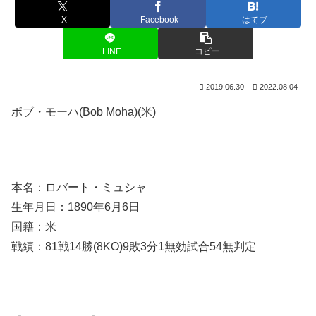
X
Facebook
はてブ
LINE
コピー
2019.06.30
2022.08.04
ボブ・モーハ(Bob Moha)(米)
本名：ロバート・ミュシャ
生年月日：1890年6月6日
国籍：米
戦績：81戦14勝(8KO)9敗3分1無効試合54無判定