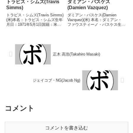
トラビス・シムズ(Travis
ダミアン・バスケス
Simms)
(Damien Vazquez)
トラビス・シムズ(Travis Simms)
ダミアン・バスケス(Damien
(米)本名：トラビス・シムズ生年
Vazquez)(米) 本名：ダミアン・
月日：1971年5月1日国籍：米戦
ファウスティーノ・バスケス生年
績：29戦28勝(20KO)1敗【獲得タ
月日：1997年5月6日国籍：米戦
イトル】NABA北米スーパーウェ
績：23戦18勝(10KO)4敗1分 【獲
ルター級王座第37代WBA世界ス
得タイトル】WBCユーススーパ
ーパーウェルター級王座第4...
ーフライ級シルバー王座NABF...
正木 高浩(Takahiro Masaki)
ジェイコブ・NG(Jacob Ng)
コメント
コメントを書き込む