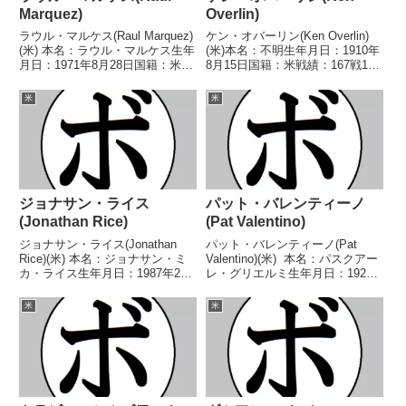
Marquez)
Overlin)
ラウル・マルケス(Raul Marquez)
ケン・オバーリン(Ken Overlin)
(米) 本名：ラウル・マルケス生年
(米)本名：不明生年月日：1910年
月日：1971年8月28日国籍：米戦
8月15日国籍：米戦績：167戦136
績：47戦41勝(29KO)4敗1分1無効
勝(24KO)19敗10分2無効試合【獲
試合 【獲得タイトル】1987年度
得タイトル】ニューヨーク州国家
米
米
ジュニア五輪ウェルター級優勝
警備隊ミドル級王座米南部ミドル
(アマチュア)1989...
級王座第13代NYSAC...
ジョナサン・ライス
パット・バレンティーノ
(Jonathan Rice)
(Pat Valentino)
ジョナサン・ライス(Jonathan
パット・バレンティーノ(Pat
Rice)(米) 本名：ジョナサン・ミ
Valentino)(米) 本名：パスクアー
カ・ライス生年月日：1987年2月
レ・グリエルミ生年月日：1920
22日国籍：米戦績：23戦16勝
年1月25日国籍：米戦績：76戦58
(11KO)6敗1分 【獲得タイトル】
勝(33KO)12敗6分 【獲得タイト
米
米
WBCラテンアメリカへビ―級王
ル】米-カリフォルニア州ヘビー
座 【戦歴】2014/02/2...
級王座 【戦歴】193...