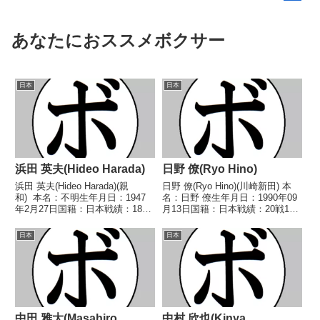
あなたにおススメボクサー
日本
日本
浜田 英夫(Hideo Harada)
日野 僚(Ryo Hino)
浜田 英夫(Hideo Harada)(親
日野 僚(Ryo Hino)(川崎新田) 本
和) 本名：不明生年月日：1947
名：日野 僚生年月日：1990年09
年2月27日国籍：日本戦績：18戦
月13日国籍：日本戦績：20戦14
6勝(1KO)7敗5分 【獲得タイト
勝(9KO)4敗2分 【獲得タイトル】
ル】なし 【戦歴】(年月日不
なし 【戦歴】2013/10/21 ○4R
日本
日本
明) ○8R判定 (採点不明) 山下
判定 3-0(38-37、38-37、38-3...
達人(サイトウ)196...
中田 雅大(Masahiro
中村 欣也(Kinya