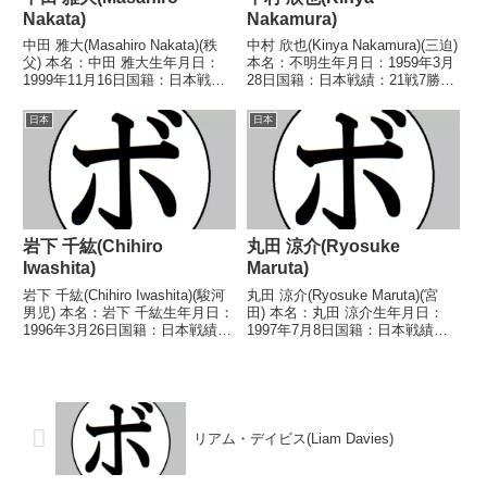
Nakata)
Nakamura)
中田 雅大(Masahiro Nakata)(秩
中村 欣也(Kinya Nakamura)(三迫)
父) 本名：中田 雅大生年月日：
本名：不明生年月日：1959年3月
1999年11月16日国籍：日本戦
28日国籍：日本戦績：21戦7勝12
績：7戦6勝(6KO)1敗 【獲得タイ
敗2分【獲得タイトル】なし【戦
トル】なし 【戦歴】
歴】1982/04/29 ○4R判定 3-0(採
日本
日本
2023/09/21 ○1RTKO 吉永 幸
点不明) 本間 勝(墨東)1982/07/...
也(スパイダー根本)20...
岩下 千紘(Chihiro
丸田 涼介(Ryosuke
Iwashita)
Maruta)
岩下 千紘(Chihiro Iwashita)(駿河
丸田 涼介(Ryosuke Maruta)(宮
男児) 本名：岩下 千紘生年月日：
田) 本名：丸田 涼介生年月日：
1996年3月26日国籍：日本戦績：
1997年7月8日国籍：日本戦績：4
13戦10勝(7KO)1敗1分1無効試
戦3勝(2KO)1敗 【獲得タイトル】
合 【獲得タイトル】2021年度中
なし 【戦歴】2020/02/03 ○3R
日本フェザー級新人王 【戦歴】
棄権 小坂 和成(スパイダー根
2021/06/...
本)2021/0...
リアム・デイビス(Liam Davies)