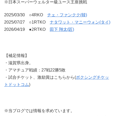
※日本スーパーウェルター級ユース王座挑戦
2025/03/30 ○4RKO
チェ・ファンクク(韓)
2025/07/27 ○1RTKO
ナタワット・マニーウォン(タイ)
2026/04/19 ●2RTKO
田下 翔太(匠)
【補足情報】
・滋賀県出身。
・アマチュア戦績：27戦22勝5敗
・試合チケット、激励賞はこちらから(
ボクシングチケッ
トドットコム
)
※当ブログでは情報を求めています。