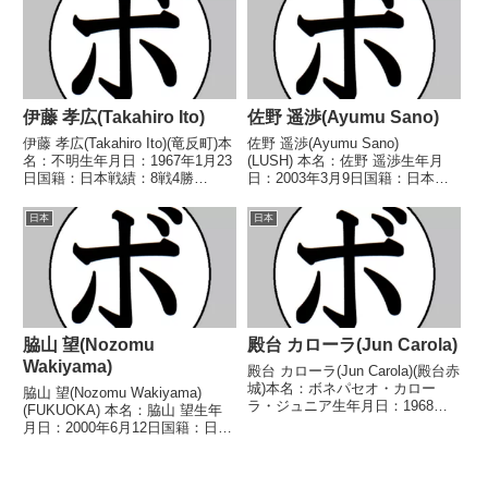
●4RKO 中村 正悟(中
ーフライ級新人王 【戦歴】
村)1970/03/29 ●4R...
2018/08/11 ○...
伊藤 孝広(Takahiro Ito)
佐野 遥渉(Ayumu Sano)
伊藤 孝広(Takahiro Ito)(竜反町)本
佐野 遥渉(Ayumu Sano)
名：不明生年月日：1967年1月23
(LUSH) 本名：佐野 遥渉生年月
日国籍：日本戦績：8戦4勝
日：2003年3月9日国籍：日本戦
(1KO)4敗【獲得タイトル】なし
績：12戦11勝(5KO)1分 【獲得タ
【戦歴】1984/05/14 ○4R判定
イトル】2022年度中日本スーパ
日本
日本
(採点不明) 初芝 光弘(稲
ーフライ級新人王WBCスーパー
毛)■19984年度東日...
フライ級ユース王座WBAアジア
スー...
脇山 望(Nozomu
殿台 カローラ(Jun Carola)
Wakiyama)
殿台 カローラ(Jun Carola)(殿台赤
城)本名：ボネパセオ・カロー
脇山 望(Nozomu Wakiyama)
ラ・ジュニア生年月日：1968年6
(FUKUOKA) 本名：脇山 望生年
月11日国籍：比戦績：17戦5勝
月日：2000年6月12日国籍：日本
(3KO)11敗1分【獲得タイトル】
戦績：7戦3勝2敗2分 【獲得タイ
なし【戦歴】1987/08/22 ●6R判
トル】2019年度西部日本ライト
定 (採点不明) ナル...
フライ級新人王2020年度西部日