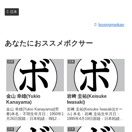
日本
boxingmeikan
あなたにおススメボクサー
日本
日本
金山 幸雄(Yukio
岩﨑 圭祐(Keisuke
Kanayama)
Iwasaki)
金山 幸雄(Yukio Kanayama)(帝
岩﨑 圭祐(Keisuke Iwasaki)(オー
拳)本名：不明生年月日：1950年1
ル) 本名：岩﨑 圭祐生年月日：
月26日国籍：日本戦績：8戦2勝
1995年4月19日国籍：日本戦績：
(2KO)5敗1分【獲得タイトル】な
21戦11勝(4KO)7敗3分 【獲得タ
し【戦歴】1969/11/23
イトル】2019年度西日本スーパ
日本
日本