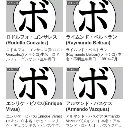
メキシコ
メキシコ
ロドルフォ・ゴンサレス
ライムンド・ベルトラン
(Rodolfo Gonzalez)
(Raymundo Beltran)
ロドルフォ・ゴンサレス(Rodolfo
ライムンド・ベルトラン
Gonzalez)(メキシコ)本名：ロド
(Raymundo Beltran)(メキシコ) 本
ルフォ・ゴンサレス生年月日：
名：不明生年月日：1981年7月23
1945年12月16日国籍：メキシコ
日国籍：メキシコ戦績：49戦37
戦績：89戦80勝(66KO)8敗1分
勝(23KO)10敗1分1無効試合 【獲
メキシコ
メキシコ
【獲得タイトル】第11代WBC世
得タイトル】USBA全米ライト級
界ライト級王座【戦歴】19...
王座WBC中央アメリカフェ...
エンリケ・ビバス(Enrique
アルマンド・バスケス
Vivas)
(Armando Vazquez)
エンリケ・ビバス(Enrique Vivas)
アルマンド・バスケス(Armando
(メキシコ) 本名：ホセ・エンリ
Vazquez)(メキシコ) 本名：アル
ケ・デュランテス・ビバス生年月
マンド・ロヘリオ・バスケス生年