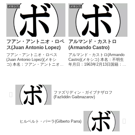
日：1994年7月23日国籍：メキシ
月日：1986年4月17日国籍：メキ
コ戦績：27戦23勝(12KO)4
シコ戦績：53戦26勝(7KO)24敗1
メキシコ
メキシコ
敗 【獲得タイトル】なし 【戦
分2無効試合 【獲得タイトル】
歴】2014/11/14 ○4R...
なし 【戦歴】200...
フアン・アントニオ・ロペ
アルマンド・カストロ
ス(Juan Antonio Lopez)
(Armando Castro)
フアン・アントニオ・ロペス
アルマンド・カストロ(Armando
(Juan Antonio Lopez)(メキシ
Castro)(メキシコ) 本名：不明生
コ) 本名：フアン・アントニオ・
年月日：1963年2月13日国籍：メ
ロペス・ジュニア生年月日：
キシコ戦績：65戦43勝(38KO)19
1994年1月4日国籍：メキシコ戦
敗3分 【獲得タイトル】メキシコ
績：38戦18勝(8KO)19敗1分 【獲
スーパーフライ級王座メキシコバ
得タイトル】WBCインターコン
ンタム級王座WBCインタ...
チ...
ファズリディン・ガイブナザロフ
(Fazliddin Gaibnazarov)
ヒルベルト・パーラ(Gilberto Parra)