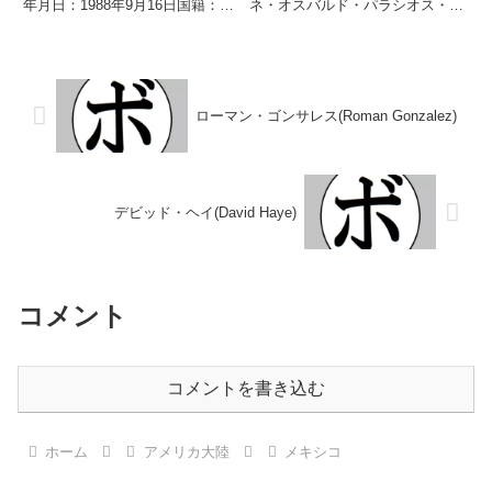
年月日：1988年9月16日国籍：メ
ネ・オスバルド・パラシオス・ガ
キシコ戦績：49戦40勝(34KO)9
ルバン生年月日：2001年3月20日
敗 【獲得タイトル】
国籍：メキシコ戦績：21戦19勝
FECOMBOXメキシコスーパーミ
(10KO)1敗1分 【獲得タイトル】
ドル級王座 【戦歴】2007/06/...
ABF西アメリカスーパーバンタム
級王...
ローマン・ゴンサレス(Roman Gonzalez)
デビッド・ヘイ(David Haye)
コメント
コメントを書き込む
ホーム
アメリカ大陸
メキシコ