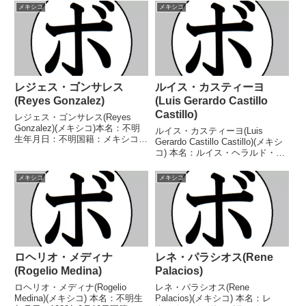
国籍：メキシコ戦績：87戦71勝
績：28戦14勝(9KO)10敗4分【獲
メキシコ
メキシコ
(34KO)12敗4分【獲得タイトル】
得タイトル】ハリスコ州ライトフ
UniBoxライトフライ...
ライ級王座FECOMBOXメキシ
コ...
レジェス・ゴンサレス
ルイス・カスティーヨ
(Reyes Gonzalez)
(Luis Gerardo Castillo
Castillo)
レジェス・ゴンサレス(Reyes
Gonzalez)(メキシコ)本名：不明
ルイス・カスティーヨ(Luis
生年月日：不明国籍：メキシコ戦
Gerardo Castillo Castillo)(メキシ
績：33戦22勝(17KO)9敗2分【獲
コ) 本名：ルイス・ヘラルド・カ
得タイトル】なし【戦歴】
スティーヨ・カスティーヨ生年月
1978/11/29 △6R判定 (採点不
日：1995年8月19日国籍：メキシ
メキシコ
メキシコ
明) エンリケ・バスケス(メキ...
コ戦績：39戦31勝(20KO)8
敗 【獲得タイト...
ロヘリオ・メディナ
レネ・パラシオス(Rene
(Rogelio Medina)
Palacios)
ロヘリオ・メディナ(Rogelio
レネ・パラシオス(Rene
Medina)(メキシコ) 本名：不明生
Palacios)(メキシコ) 本名：レ