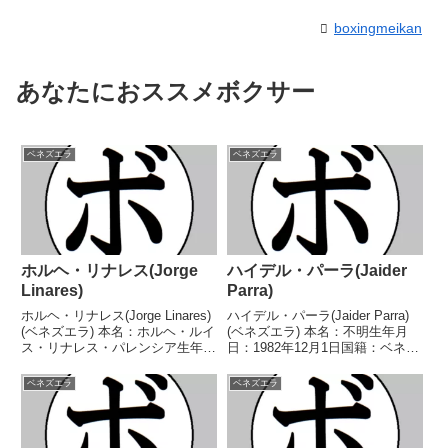
boxingmeikan
あなたにおススメボクサー
ベネズエラ
ベネズエラ
ホルヘ・リナレス(Jorge
ハイデル・パーラ(Jaider
Linares)
Parra)
ホルヘ・リナレス(Jorge Linares)
ハイデル・パーラ(Jaider Parra)
(ベネズエラ) 本名：ホルヘ・ルイ
(ベネズエラ) 本名：不明生年月
ス・リナレス・パレンシア生年月
日：1982年12月1日国籍：ベネズ
日：1985年8月22日国籍：ベネズ
エラ戦績：43戦36勝(23KO)5敗1
エラ戦績：56戦47勝(29KO)9
分1無効試合 【獲得タイトル】ベ
ベネズエラ
ベネズエラ
敗 【獲得タイトル】WBAラテン
ネズエラスーパーフェザー級王座
アメリカスーパーバンタム級...
WBCラテンアメリカライト...