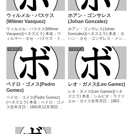
ウィルメル・バスケス
ホアン・ゴンサレス
(Wilmer Vasquez)
(Johan Gonzalez)
ウィルメル・バスケス(Wilmer
ホアン・ゴンサレス(Johan
Vasquez)(ベネズエラ) 本名：ウ
Gonzalez)(ベネズエラ) 本名：ヨ
ィルマー・ホセ・バスケス・トー
ハン・ホセ・ゴンザレス・メンデ
レス生年月日：1981年8月30日国
ス生年月日：1991年4月10日国
籍：ベネズエラ戦績：21戦14勝
籍：ベネズエラ戦績：42戦36勝
ベネズエラ
ベネズエラ
(9KO)5敗2分 【獲得タイトル】な
(34KO)6敗 【獲得タイトル】ベネ
し 【戦歴】2006/12/...
ズエラウェルター級王座IBAイ
ン...
ペドロ・ゴメス(Pedro
レオ・ガメス(Leo Gamez)
Gomez)
レオ・ガメス(Leo Gamez)(ベネ
ズエラ) 本名：シルビオ・ラファ
ペドロ・ゴメス(Pedro Gomez)
エル・ガメス生年月日：1963年8
(ベネズエラ) 本名：ペドロ・ゴメ
月8日国籍：ベネズエラ戦績：48
ス生年月日：1941年12月30日国
戦35勝(26KO)12敗1分 【獲得タ
籍：ベネズエラ戦績：32戦25勝
イトル】ベネズエラライトフライ
(12KO)5敗2分 【獲得タイトル】
級王座WBAラテンアメリカフラ
ベネズエラフェザー級王座 【戦
イ...
歴】1965/07/26 ○4...