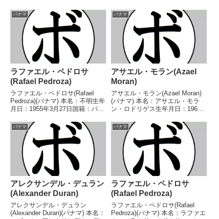
日：1985年4月21日国籍：パナマ
ゥアルテ生年月日：1970年12月
戦績：29戦9勝(2KO)16敗3分1無
10日国籍：パナマ戦績：50戦38
パナマ
パナマ
効試合 【獲得タイトル】WBC中
勝(29KO)11敗1分 【獲得タイト
央アメリカスーパーフライ級王
ル】パナマライトフライ級王座...
座...
ラファエル・ペドロサ
アサエル・モラン(Azael
(Rafael Pedroza)
Moran)
ラファエル・ペドロサ(Rafael
アサエル・モラン(Azael Moran)
Pedroza)(パナマ) 本名：不明生年
(パナマ) 本名：アサエル・モラ
月日：1955年3月27日国籍：パナ
ン・ロドリゲス生年月日：1960
マ戦績：28戦19勝(15KO)8敗1
年10月26日国籍：パナマ戦績：
分 【獲得タイトル】パナマスー
32戦21勝(9KO)11敗 【獲得タイ
パナマ
パナマ
パーフライ級王座WBAラテンア
トル】パナマバンタム級王座パナ
メリカライトフライ級王座第2...
マスーパーバンタム級王座WBA
ラ...
アレクサンデル・デュラン
ラファエル・ペドロサ
(Alexander Duran)
(Rafael Pedroza)
アレクサンデル・デュラン
ラファエル・ペドロサ(Rafael
(Alexander Duran)(パナマ) 本名：
Pedroza)(パナマ) 本名：ラファエ