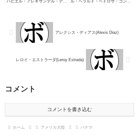
ハビエル・アレキサンデル・デュ
ル・ヘラルド・ペドロサ・コント
ラン・スニガ生年月日：1992年8
レラス生年月日：1996年9月23日
月11日国籍：パナマ戦績：24戦
国籍：パナマ戦績：16戦15勝
21勝(7KO)3敗 【獲得タイトル】
(11KO)1敗 【獲得タイトル】
IBFラテンアメリカスーパーラ...
WBC中央アメリカスーパーバン
タ...
アレクシス・ディアス(Alexis Diaz)
レロイ・エストラーダ(Leroy Estrada)
コメント
コメントを書き込む
ホーム
アメリカ大陸
パナマ