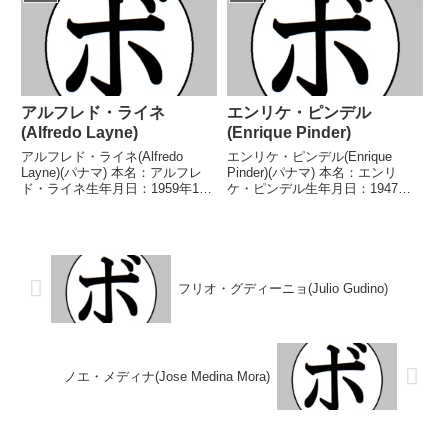
得タイトル】パナマバンタム級王
(13KO)9敗4分1無効試合 【獲得
座第2代WBA世界ライト級王座第
タイトル】パナマフェザー級...
6...
アルフレド・ライネ
エンリケ・ピンデル
(Alfredo Layne)
(Enrique Pinder)
アルフレド・ライネ(Alfredo
エンリケ・ピンデル(Enrique
Layne)(パナマ) 本名：アルフレ
Pinder)(パナマ) 本名：エンリ
ド・ライネ生年月日：1959年10
ケ・ピンデル生年月日：1947年8
月9日国籍：パナマ戦績：28戦15
月7日国籍：パナマ戦績：44戦35
勝(12KO)12敗1無効試合 【獲得
勝(13KO)7敗2分 【獲得タイト
タイトル】第14代WBA世界スー
ル】パナマバンタム級王座NABF
パーフェザー級王座 【戦歴】...
北米バンタム級王座第8代WBA...
フリオ・グディーニョ(Julio Gudino)
ノエ・メディナ(Jose Medina Mora)