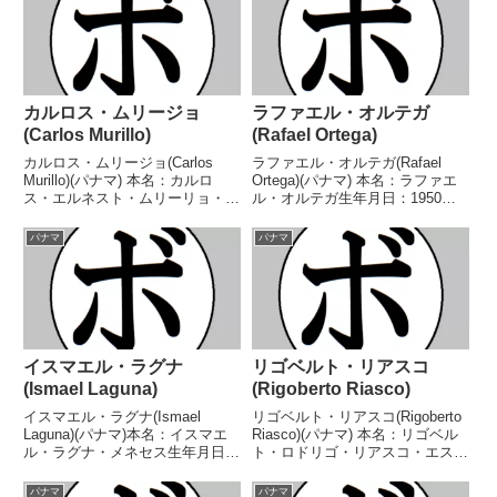
カルロス・ムリージョ
ラファエル・オルテガ
(Carlos Murillo)
(Rafael Ortega)
カルロス・ムリージョ(Carlos
ラファエル・オルテガ(Rafael
Murillo)(パナマ) 本名：カルロ
Ortega)(パナマ) 本名：ラファエ
ス・エルネスト・ムリーリョ・ド
ル・オルテガ生年月日：1950年9
ゥアルテ生年月日：1970年12月
月25日国籍：パナマ戦績：31戦
10日国籍：パナマ戦績：50戦38
22勝(6KO)4敗5分 【獲得タイト
パナマ
パナマ
勝(29KO)11敗1分 【獲得タイト
ル】第9代WBA世界フェザー級王
ル】パナマライトフライ級王座...
座 【戦歴】1970/01/...
イスマエル・ラグナ
リゴベルト・リアスコ
(Ismael Laguna)
(Rigoberto Riasco)
イスマエル・ラグナ(Ismael
リゴベルト・リアスコ(Rigoberto
Laguna)(パナマ)本名：イスマエ
Riasco)(パナマ) 本名：リゴベル
ル・ラグナ・メネセス生年月日：
ト・ロドリゴ・リアスコ・エスキ
1943年6月28日国籍：パナマ戦
ベル生年月日：1952年11月9日国
績：75戦65勝(37KO)9敗1分【獲
籍：パナマ戦績：40戦26勝
パナマ
パナマ