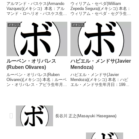
アルマンド・バスケス(Armando
ウィリアム・セペダ(William
Vazquez)(メキシコ) 本名：アル
Zepeda Segura)(メキシコ) 本名：
マンド・ロヘリオ・バスケス生年
ウィリアム・セペダ・セグラ生年
月日：1986年4月17日国籍：メキ
月日：1996年6月4日国籍：メキ
シコ戦績：53戦26勝(7KO)24敗1
シコ戦績：34戦33勝(27KO)1
メキシコ
メキシコ
分2無効試合 【獲得タイトル】
敗 【獲得タイトル】WBFメキシ
なし 【戦歴】200...
コライト級王座WBC中央...
ルーベン・オリバレス
ハビエル・メンドサ(Javier
(Ruben Olivares)
Mendoza)
ルーベン・オリバレス(Ruben
ハビエル・メンドサ(Javier
Olivares)(メキシコ) 本名：ルーベ
Mendoza)(メキシコ) 本名：ハビ
ン・オリバレス・アビラ生年月
エル・メンドサ生年月日：1991
日：1947年1月14日国籍：メキシ
年3月5日国籍：メキシコ戦績：
コ戦績：105戦89勝(79KO)13敗3
30戦25勝(20KO)4敗1分 【獲得タ
分 【獲得タイトル】NABF北米フ
イトル】WBC米大陸ライトフラ
ェザー級王座第4代WB...
イ級王座第21代IBF世界ライト...
長谷川 正之(Masayuki Hasegawa)