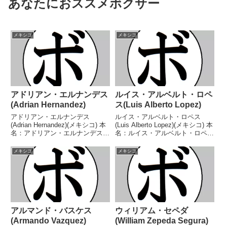
あなたにおススメボクサー
メキシコ
メキシコ
アドリアン・エルナンデス
ルイス・アルベルト・ロペ
(Adrian Hernandez)
ス(Luis Alberto Lopez)
アドリアン・エルナンデス
ルイス・アルベルト・ロペス
(Adrian Hernandez)(メキシコ) 本
(Luis Alberto Lopez)(メキシコ) 本
名：アドリアン・エルナンデス生
名：ルイス・アルベルト・ロペ
年月日：1986年1月10日国籍：メ
ス・バルガス生年月日：1993年8
キシコ戦績：36戦30勝(19KO)5敗
月21日国籍：メキシコ戦績：35
メキシコ
メキシコ
1分 【獲得タイトル】WBC米大
戦32勝(19KO)3敗 【獲得タイト
陸ライトフライ級王座NAB...
ル】WBOインターナショナ...
アルマンド・バスケス
ウィリアム・セペダ
(Armando Vazquez)
(William Zepeda Segura)