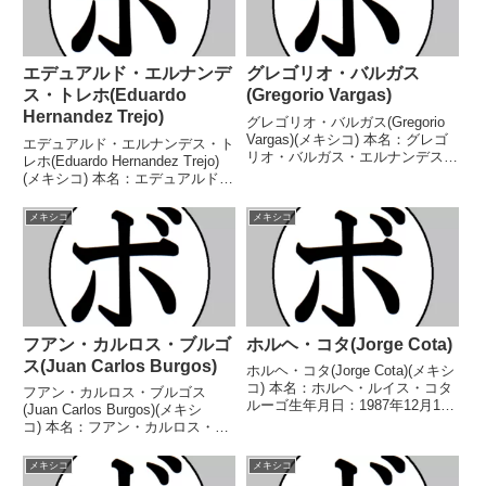
エデュアルド・エルナンデ
グレゴリオ・バルガス
ス・トレホ(Eduardo
(Gregorio Vargas)
Hernandez Trejo)
グレゴリオ・バルガス(Gregorio
Vargas)(メキシコ) 本名：グレゴ
エデュアルド・エルナンデス・ト
リオ・バルガス・エルナンデス生
レホ(Eduardo Hernandez Trejo)
年月日：1983年2月11日国籍：メ
(メキシコ) 本名：エデュアルド・
キシコ戦績：55戦45勝(31KO)9敗
エルナンデス・トレホ生年月日：
1分 【獲得タイトル】メキシコフ
1997年6月28日国籍：メキシコ戦
メキシコ
メキシコ
ェザー級王座WBC中央...
績：15戦9勝(5KO)6敗 【獲得タ
イトル】なし 【戦...
フアン・カルロス・ブルゴ
ホルヘ・コタ(Jorge Cota)
ス(Juan Carlos Burgos)
ホルヘ・コタ(Jorge Cota)(メキシ
コ) 本名：ホルヘ・ルイス・コタ
フアン・カルロス・ブルゴス
ルーゴ生年月日：1987年12月11
(Juan Carlos Burgos)(メキシ
日国籍：メキシコ戦績：38戦31
コ) 本名：フアン・カルロス・ブ
勝(28KO)7敗 【獲得タイトル】な
ルゴス・カスティージョ生年月
し 【戦歴】2009/06/27
日：1987年12月26日国籍：メキ
メキシコ
メキシコ
○2RKO セルヒオ・メ...
シコ戦績：48戦36勝(22KO)9敗3