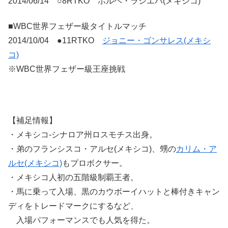
2014/06/14 ○8RTKO ホルヘ・ラシエバ(メキシコ)
■WBC世界フェザー級タイトルマッチ
2014/10/04 ●11RTKO
ジョニー・ゴンサレス(メキシ
コ)
※WBC世界フェザー級王座挑戦
【補足情報】
・メキシコ-シナロア州ロスモチス出身。
・弟のフランシスコ・アルセ(メキシコ)、甥の
カリム・ア
ルセ(メキシコ)
もプロボクサー。
・メキシコ人初の五階級制覇王者。
・馬に乗って入場、黒のカウボーイハットと棒付きキャン
ディをトレードマークにするなど、
入場パフォーマンスでも人気を得た。