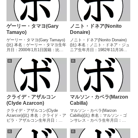
ゲーリー・タマヨ(Gary
ノニト・ドネア(Nonito
Tamayo)
Donaire)
ゲーリー・タマヨ(Gary Tamayo)
ノニト・ドネア(Nonito Donaire)
(比) 本名：ゲーリー・タマヨ生年
(比) 本名：ノニト・ドネア・ジュ
月日：2000年1月1日国籍：比戦
ニア生年月日：1982年11月16日
績：17戦11勝(5KO)5敗1分 【獲
国籍：比戦績：53戦43勝
得タイトル】なし 【戦歴】
(28KO)10敗 【獲得タイトル】初
比
比
2018/11/06 ○3RKO MJ・ウド
代WBOアジアパシフィックフラ
ゥナ(比)2018/...
イ級王座NABF北米スーパーフ...
クライデ・アザルコン
マルソン・カベラ(Marzon
(Clyde Azarcon)
Cabilla)
クライデ・アザルコン(Clyde
マルソン・カベラ(Marzon
Azarcon)(比) 本名：クライド・ア
Cabilla)(比) 本名：マルソン・ゴ
ビラ・アザルコン生年月日：
ンサレス・カベラ生年月日：
1994年12月12日国籍：比戦績：
1991年6月12日国籍：比戦績：42
38戦17勝(6KO)20敗1分 【獲得タ
戦18勝(6KO)23敗1分 【獲得タイ
比
比
イトル】比国-ビサヤ諸島ミニマ
トル】なし 【戦歴】