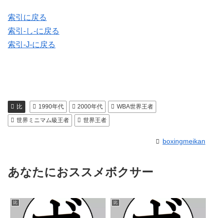
索引に戻る
索引-し-に戻る
索引-J-に戻る
比
1990年代
2000年代
WBA世界王者
世界ミニマム級王者
世界王者
boxingmeikan
あなたにおススメボクサー
比
比