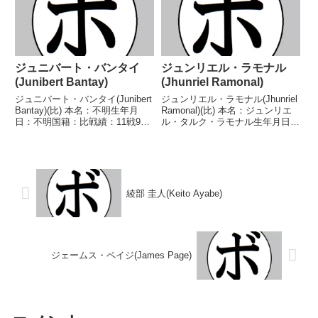
ム級王座PBF比国ミニマム級王...
2010/04/17 ●4R判定 0-2(...
ジュニバート・バンタイ
ジュンリエル・ラモナル
(Junibert Bantay)
(Jhunriel Ramonal)
ジュニバート・バンタイ(Junibert
ジュンリエル・ラモナル(Jhunriel
Bantay)(比) 本名：不明生年月
Ramonal)(比) 本名：ジュンリエ
日：不明国籍：比戦績：11戦9勝
ル・タルク・ラモナル生年月日：
(1KO)2敗 【獲得タイトル】WBF
1989年6月22日国籍：比戦績：36
アジアパシフィックスーパーフェ
戦17勝(10KO)13敗6分 【獲得タ
ザー級王座 【戦歴】
イトル】GAB比国スーパーバン
2023/10/09 ○3RTKO ジュ...
タム級王座第7代WB...
綾部 圭人(Keito Ayabe)
ジェームス・ペイジ(James Page)