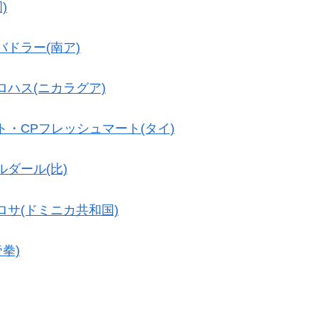
)
ドラー(南ア)
ロハス(ニカラグア)
ト・CPフレッシュマート(タイ)
ダール(比)
ロサ(ドミニカ共和国)
帝拳)