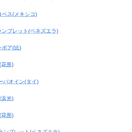
ペス(メキシコ)
ンブレット(ベネズエラ)
ボア(比)
(花形)
ーパオイン(タイ)
横浜光)
(花形)