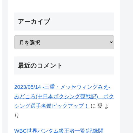
アーカイブ
最近のコメント
2023/05/14 -三重・メッセウィングみえ-
みどころ(中日本ボクシング観戦記) ボク
シング選手名鑑ピックアップ！
に
愛
よ
り
WBC世界バンタム級王者一覧(記録関