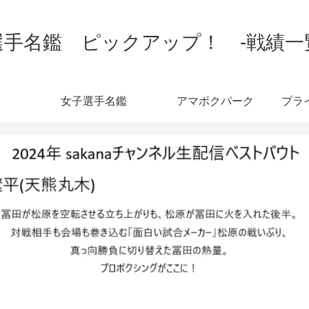
手名鑑 ピックアップ！ -戦績一覧-
女子選手名鑑
アマボクパーク
プラ