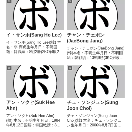
韓
韓
イ・サンホ(Sang Ho Lee)
チャン・チェボン
(JaeBong Jang)
イ・サンホ(Sang Ho Lee)(韓) 本
名：李 商虎生年月日：不明国
チャン・チェボン(JaeBong Jang)
籍：韓戦績：8戦2勝(2KO)4敗2
(韓)本名：不明生年月日：不明国
分 【獲得タイトル】韓国スーパ
籍：韓戦績：13戦9勝(3KO)4敗
ーウェルター級王座 【戦歴】
【獲得タイトル】なし【戦歴】
1977/03/27 ●8R判定 (採点不
2003/11/08 ○2RKO パク・チ
韓
韓
明) キム・クァンムン(韓)1...
ョンソ(韓)2004/01/15 ●4R判定
(採点不明)...
アン・ソクヒ(Suk Hee
チェ・ソンジュン(Sung
Ahn)
Joon Choi)
アン・ソクヒ(Suk Hee Ahn)
チェ・ソンジュン(Sung Joon
(韓) 本名：不明生年月日：1984
Choi)(韓) 本名：チェ・ソンジュ
年8月12日国籍：韓国戦績：8戦3
ン生年月日：2006年8月7日国
勝(1KO)4敗1分 【獲得タイトル】
籍：韓戦績：4戦2勝(1KO)2