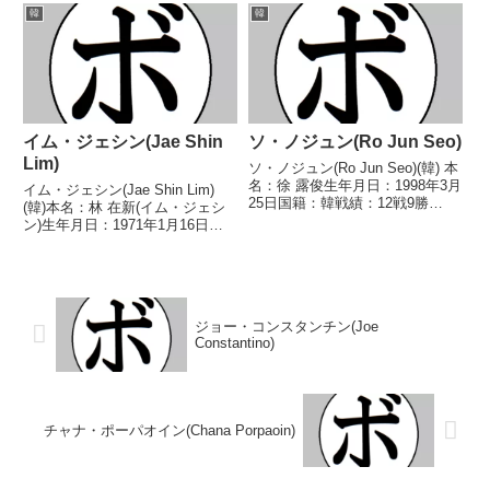
なし 【戦歴】2021/07/17
分 【獲得タイトル】なし 【戦
韓
韓
○3RKO イ・ソニュン
歴】2024/06/29 ○4RKO イ
(韓)2021/10/30 ●4R...
ム・テヒョン(韓)2024/0...
イム・ジェシン(Jae Shin
ソ・ノジュン(Ro Jun Seo)
Lim)
ソ・ノジュン(Ro Jun Seo)(韓) 本
名：徐 露俊生年月日：1998年3月
イム・ジェシン(Jae Shin Lim)
25日国籍：韓戦績：12戦9勝
(韓)本名：林 在新(イム・ジェシ
(2KO)3敗 【獲得タイトル】な
ン)生年月日：1971年1月16日国
し 【戦歴】2017/10/14
籍：韓戦績：17戦14勝(9KO)3敗
○4RTKO ユン・ムンファン
【獲得タイトル】なし【戦歴】
(韓)2017/11/25 ○...
1988/10/29 ●4R判定 (採点不
明) イ・チルポム(...
ジョー・コンスタンチン(Joe
Constantino)
チャナ・ポーパオイン(Chana Porpaoin)