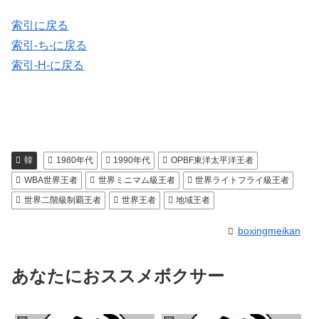
索引に戻る
索引-ち-に戻る
索引-H-に戻る
韓
1980年代
1990年代
OPBF東洋太平洋王者
WBA世界王者
世界ミニマム級王者
世界ライトフライ級王者
世界二階級制覇王者
世界王者
地域王者
boxingmeikan
あなたにおススメボクサー