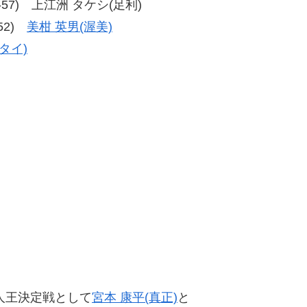
、57-57) 上江洲 タケシ(足利)
-52)
美柑 英男(渥美)
タイ)
級新人王決定戦として
宮本 康平(真正)
と