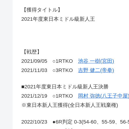
【獲得タイトル】
2021年度東日本ミドル級新人王
【戦歴】
2021/09/05 ○1RTKO
池谷 一樹(宮田)
2021/11/03 ○3RTKO
吉野 健二(帝拳)
■2021年度東日本ミドル級新人王決勝
2021/12/19 ○1RTKO
岡村 弥徳(八王子中屋
※東日本新人王獲得(全日本新人王戦棄権)
2022/10/23 ●6R判定 0-3(54-60、55-59、56