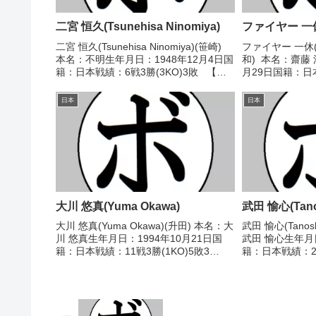
二宮 恒久(Tsunehisa Ninomiya)
ファイヤー 一休(F
二宮 恒久(Tsunehisa Ninomiya)(笹崎)
ファイヤー 一休(Fi
本名：不明生年月日：1948年12月4日国
和) 本名：齋藤 
籍：日本戦績：6戦3勝(3KO)3敗 【獲
月29日国籍：日本
得タイトル】なし 【戦歴】
敗1分 【獲得タ
1968/04/28 ○1RKO 大島 和明
2015/12/02 
日本
日本
(AO)196...
龍)201...
大川 悠真(Yuma Okawa)
武田 愉心(Tanos
大川 悠真(Yuma Okawa)(升田) 本名：大
武田 愉心(Tanosh
川 悠真生年月日：1994年10月21日国
武田 愉心生年月
籍：日本戦績：11戦3勝(1KO)5敗3
籍：日本戦績：2戦
分 【獲得タイトル】なし 【戦歴】
タイトル】なし 【
2021/11/28 △4R判定 1-0(39-37、38-
○1RTKO 大久
38、38-...
神)2025/11...