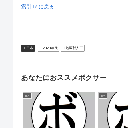
索引-R-に戻る
日本
2020年代
地区新人王
あなたにおススメボクサー
日本
日本