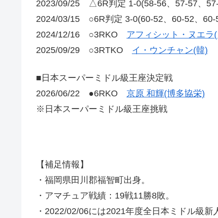
2023/09/25 △6R判定 1-0(58-56、57-57
2024/03/15 ○6R判定 3-0(60-52、60-52、60
2024/12/16 ○3RKO
アフィシット・ヌエラ(
2025/09/29 ○3RTKO
イ・ウンチャン(韓)
■日本スーパーミドル級王座決定戦
2026/06/22 ●6RKO
京原 和輝(博多協栄)
※日本スーパーミドル級王座挑戦
【補足情報】
・福岡県田川郡福智町出身。
・アマチュア戦績：19戦11勝8敗。
・2022/02/06には2021年度全日本ミドル