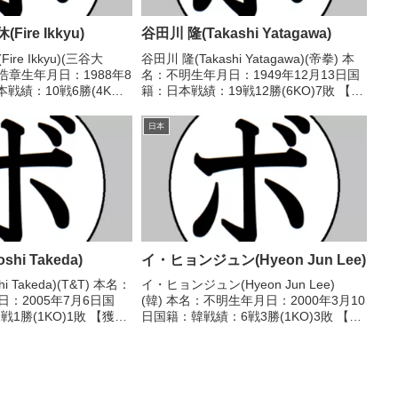
ire Ikkyu)
谷田川 隆(Takashi Yatagawa)
re Ikkyu)(三谷大
谷田川 隆(Takashi Yatagawa)(帝拳) 本
浩章生年月日：1988年8
名：不明生年月日：1949年12月13日国
戦績：10戦6勝(4KO)3
籍：日本戦績：19戦12勝(6KO)7敗 【獲
イトル】なし 【戦歴】
得タイトル】なし 【戦歴】
○1RKO 渋谷 尚史(山
1967/02/06 ○4R判定 (採点不明) 脇
日本
広美(金子)19...
hi Takeda)
イ・ヒョンジュン(Hyeon Jun Lee)
i Takeda)(T&T) 本名：
イ・ヒョンジュン(Hyeon Jun Lee)
日：2005年7月6日国
(韓) 本名：不明生年月日：2000年3月10
1勝(1KO)1敗 【獲得
日国籍：韓戦績：6戦3勝(1KO)3敗 【獲
戦歴】2025/07/22
得タイトル】なし 【戦歴】
保 翔(湘南山
2019/02/16 ○1RTKO ヤン・ヒョンモ
(韓)2019/05/25 ...