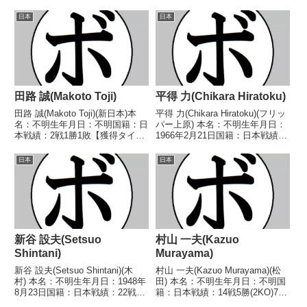
し 【戦歴】2023/08/11 ○4R判
績：5戦3勝(2KO)2敗 【獲得タイ
定 3-0(40-36、40-36、39-37)
トル】なし 【戦歴】
日本
日本
松...
2018/03/13 ○1RTKO 竹内 大
貴(金子)2018...
田路 誠(Makoto Toji)
平得 力(Chikara Hiratoku)
田路 誠(Makoto Toji)(新日本)本
平得 力(Chikara Hiratoku)(フリッ
名：不明生年月日：不明国籍：日
パー上原) 本名：不明生年月日：
本戦績：2戦1勝1敗【獲得タイト
1966年2月21日国籍：日本戦績：
ル】なし【戦歴】1946/01/28
8戦3勝(3KO)5敗 【獲得タイト
○4R判定 (採点不明) 宮武 洪三
ル】1985年度西部日本スーパー
日本
日本
(新日本)1946/02/10 ●6R判定 (採
フライ級新人王 【戦歴】
点不明) ...
1984/12/16 ○1R...
新谷 設夫(Setsuo
村山 一夫(Kazuo
Shintani)
Murayama)
新谷 設夫(Setsuo Shintani)(木
村山 一夫(Kazuo Murayama)(松
村) 本名：不明生年月日：1948年
田) 本名：不明生年月日：不明国
8月23日国籍：日本戦績：22戦10
籍：日本戦績：14戦5勝(2KO)7敗
勝9敗3分 【獲得タイトル】な
2分 【獲得タイトル】中部日本バ