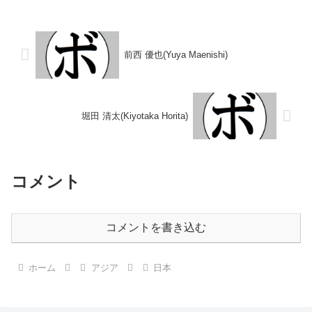
し 【戦歴】1967/07/03 ○4R判
ンタム級王座 【戦歴】■1957年
定 (採点不明) 稲田 均(国
度中日本バンタム級新人王決勝
民)1967/08...
1957/11/21 ●6R判...
前西 優也(Yuya Maenishi)
堀田 清太(Kiyotaka Horita)
コメント
コメントを書き込む
ホーム
アジア
日本